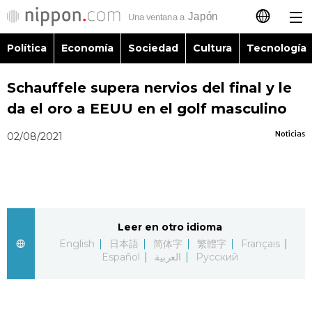
Política
Economía
Sociedad
Cultura
Tecnología
日本語
Schauffele supera nervios del final y le
English
da el oro a EEUU en el golf masculino
简体字
Política
Noticias
02/08/2021
繁體字
Economía
Français
Sociedad
Leer en otro idioma
العربية
English
日本語
简体字
繁體字
Français
Cultura
Español
العربية
Русский
Русский
Tecnología