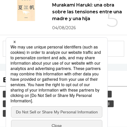
Murakami Haruki: una obra
5
sobre las tensiones entre una
madre y una hija
04/08/2026
More in this series
Etiquetas destacadas
vida
cultura
economía
gastronomía
shinkansen
maglev
tren de alta velocidad
cortesía
costumbres
tradiciones