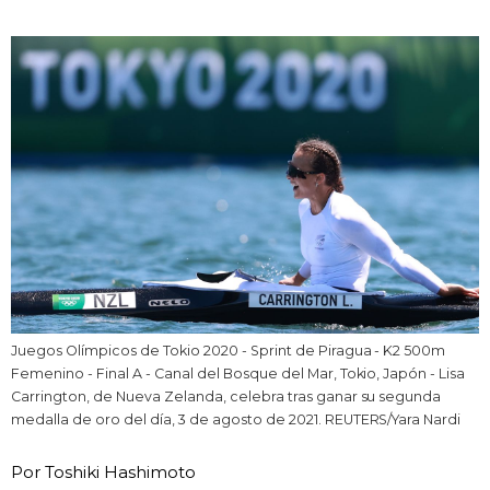
Vida
Guía de Japón
Vídeos e imágenes
En profundidad
Más
Noticias
official SNS
Juegos Olímpicos de Tokio 2020 - Sprint de Piragua - K2 500m
Femenino - Final A - Canal del Bosque del Mar, Tokio, Japón - Lisa
Carrington, de Nueva Zelanda, celebra tras ganar su segunda
Datos de Japón
medalla de oro del día, 3 de agosto de 2021. REUTERS/Yara Nardi
Fragmentos de Japón
Por Toshiki Hashimoto