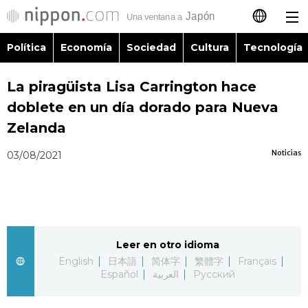
Política
Economía
Sociedad
Cultura
Tecnología
日本語
La piragüista Lisa Carrington hace
English
doblete en un día dorado para Nueva
简体字
Zelanda
Política
Noticias
03/08/2021
繁體字
Economía
Français
Sociedad
العربية
Leer en otro idioma
Cultura
Русский
English
日本語
简体字
繁體字
Français
Español
العربية
Русский
Tecnología