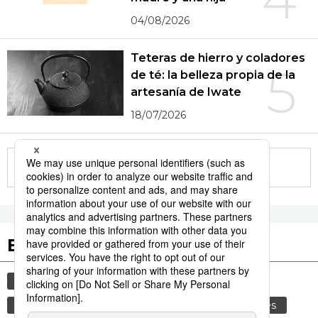
04/08/2026
Teteras de hierro y coladores
5
de té: la belleza propia de la
artesanía de Iwate
18/07/2026
More in this series
Etiquetas destacadas
cultura
gastronomía
vida
comida
gastronomía japonesa
alimentos
modales