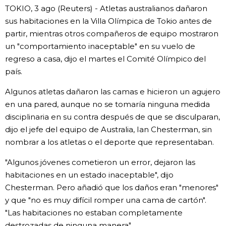
TOKIO, 3 ago (Reuters) - Atletas australianos dañaron
Gente
sus habitaciones en la Villa Olímpica de Tokio antes de
partir, mientras otros compañeros de equipo mostraron
un "comportamiento inaceptable" en su vuelo de
Blog
regreso a casa, dijo el martes el Comité Olímpico del
país.
Tokio
Algunos atletas dañaron las camas e hicieron un agujero
en una pared, aunque no se tomaría ninguna medida
Avisos
disciplinaria en su contra después de que se disculparan,
dijo el jefe del equipo de Australia, Ian Chesterman, sin
nombrar a los atletas o el deporte que representaban.
"Algunos jóvenes cometieron un error, dejaron las
habitaciones en un estado inaceptable", dijo
Chesterman. Pero añadió que los daños eran "menores"
y que "no es muy difícil romper una cama de cartón".
"Las habitaciones no estaban completamente
destrozadas de ninguna manera".