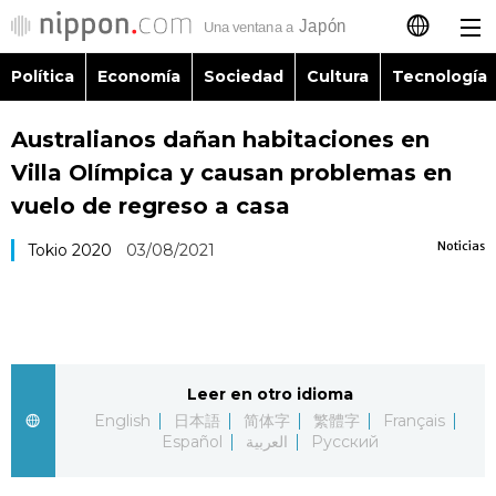
Política
Economía
Sociedad
Cultura
Tecnología
日本語
Australianos dañan habitaciones en
English
Villa Olímpica y causan problemas en
简体字
vuelo de regreso a casa
Política
Noticias
Tokio 2020
03/08/2021
繁體字
Economía
Français
Sociedad
العربية
Leer en otro idioma
Cultura
Русский
English
日本語
简体字
繁體字
Français
Español
العربية
Русский
Tecnología