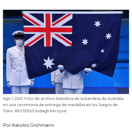
Vida
Guía de Japón
Vídeos e imágenes
En profundidad
Más
Noticias
official SNS
Ago 1, 2021. Foto de archivo ilustrativa de la bandera de Australia
en una ceremonia de entrega de medallas en los Juegos de
Datos de Japón
Tokio. REUTERS/Clodagh Kilcoyne
Por Karolos Grohmann
Fragmentos de Japón