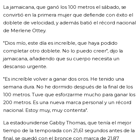
La jamaicana, que ganó los 100 metros el sábado, se
Gente
convirtió en la primera mujer que defiende con éxito el
doblete de velocidad, y además batió el récord nacional
Blog
de Merlene Ottey.
"Dios mío, este día es increíble, que haya podido
Tokio
completar otro doblete. No lo puedo creer", dijo la
jamaicana, añadiendo que su cuerpo necesita un
Avisos
descanso urgente.
"Es increíble volver a ganar dos oros. He tenido una
semana dura. No he dormido después de la final de los
100 metros. Tuve que esforzarme mucho para ganar los
200 metros. Es una nueva marca personal y un récord
nacional. Estoy muy, muy contenta".
La estadounidense Gabby Thomas, que tenía el mejor
tiempo de la temporada con 21,61 segundos antes de la
final, se quedó con el bronce con marca de 21,87