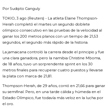
Vida
Por Sudipto Ganguly
TOKIO, 3 ago (Reuters) - La atleta Elaine Thompson-
Guía de Japón
Herah completó el martes un segundo doblete
olímpico consecutivo en las pruebas de la velocidad al
Vídeos e imágenes
ganar los 200 metros planos con un tiempo de 21,53
segundos, el segundo más rápido de la historia.
En profundidad
La jamaicana controló la carrera desde el principio y fue
una clara ganadora, pero la namibia Christine Mboma,
Más
de 18 años, tuvo un sorprendente sprint en los 30
metros finales para recuperar cuatro puestos y llevarse
Noticias
la plata con marca de 21,81.
official SNS
Thompson-Herah, de 29 años, corrió en 21,66 para ganar
Datos de Japón
su semifinal. Pero, en una tarde cálida y húmeda en el
Estadio Olímpico, fue todavía más veloz en la lucha por
Fragmentos de Japón
el oro.