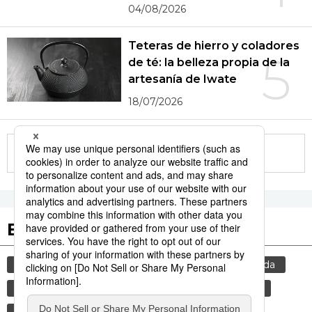
04/08/2026
Teteras de hierro y coladores
5
de té: la belleza propia de la
artesanía de Iwate
18/07/2026
More in this series
Etiquetas destacadas
cultura
sociedad
gastronomía
comida
modales
gastronomía japonesa
turismo