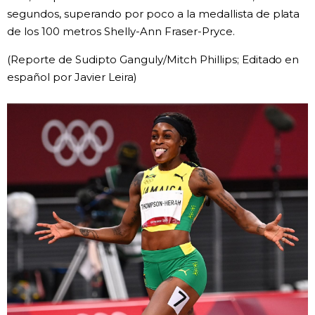
segundos, superando por poco a la medallista de plata
de los 100 metros Shelly-Ann Fraser-Pryce.
(Reporte de Sudipto Ganguly/Mitch Phillips; Editado en
español por Javier Leira)