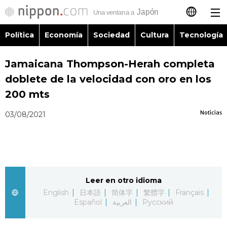
Política
Economía
Sociedad
Cultura
Tecnología
日本語
Jamaicana Thompson-Herah completa
English
doblete de la velocidad con oro en los
简体字
200 mts
Política
Noticias
03/08/2021
繁體字
Economía
Français
Sociedad
العربية
Leer en otro idioma
Cultura
Русский
English
日本語
简体字
繁體字
Français
Español
العربية
Русский
Tecnología