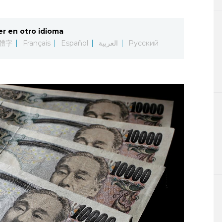
er en otro idioma
體字
Français
Español
العربية
Русский