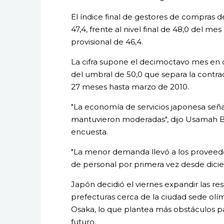
El índice final de gestores de compras d
47,4, frente al nivel final de 48,0 del m
provisional de 46,4.
La cifra supone el decimoctavo mes en qu
del umbral de 50,0 que separa la contra
27 meses hasta marzo de 2010.
"La economía de servicios japonesa señ
mantuvieron moderadas", dijo Usamah Bh
encuesta.
"La menor demanda llevó a los proveedor
de personal por primera vez desde dici
Japón decidió el viernes expandir las re
prefecturas cerca de la ciudad sede olím
Osaka, lo que plantea más obstáculos para
futuro.