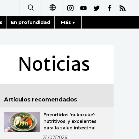
s
En profundidad
Más
日本語
Noticias
English
Datos de Japón
Noticias
简体字
Fragmentos de Japón
繁體字
Gente
Français
Artículos recomendados
Blog
العربية
Encurtidos ‘nukazuke’:
Tokio
Русский
nutritivos, y excelentes
para la salud intestinal
Avisos
31/07/2026