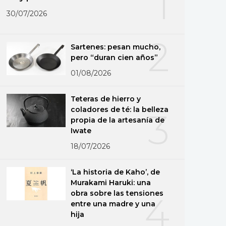
1
30/07/2026
2
Sartenes: pesan mucho,
pero “duran cien años”
01/08/2026
Teteras de hierro y
coladores de té: la belleza
3
propia de la artesanía de
Iwate
18/07/2026
‘La historia de Kaho’, de
Murakami Haruki: una
obra sobre las tensiones
4
entre una madre y una
hija