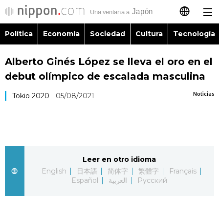
Política
Economía
Sociedad
Cultura
Tecnología
日本語
Alberto Ginés López se lleva el oro en el
English
debut olímpico de escalada masculina
简体字
Política
Noticias
Tokio 2020
05/08/2021
繁體字
Economía
Français
Sociedad
Leer en otro idioma
العربية
English
日本語
简体字
繁體字
Français
Cultura
Español
العربية
Русский
Русский
Tecnología