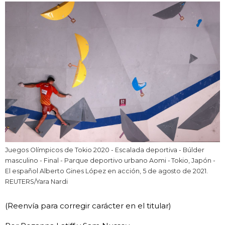
Vida
Guía de Japón
Vídeos e imágenes
En profundidad
Más
Juegos Olímpicos de Tokio 2020 - Escalada deportiva - Búlder
Noticias
official SNS
masculino - Final - Parque deportivo urbano Aomi - Tokio, Japón -
El español Alberto Gines López en acción, 5 de agosto de 2021.
REUTERS/Yara Nardi
Datos de Japón
(Reenvía para corregir carácter en el titular)
Fragmentos de Japón