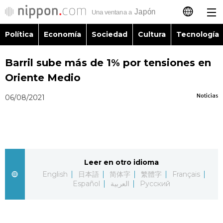
Política
Economía
Sociedad
Cultura
Tecnología
日本語
Barril sube más de 1% por tensiones en
English
Oriente Medio
简体字
Política
Noticias
06/08/2021
繁體字
Economía
Français
Sociedad
Leer en otro idioma
العربية
English
日本語
简体字
繁體字
Français
Cultura
Español
العربية
Русский
Русский
Tecnología