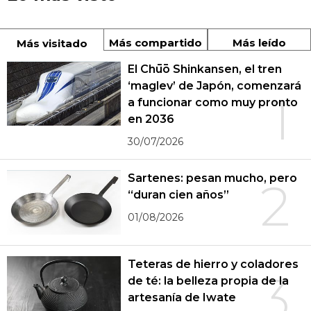
Más compartido
Más leído
Más visitado
El Chūō Shinkansen, el tren
‘maglev’ de Japón, comenzará
1
a funcionar como muy pronto
en 2036
30/07/2026
Sartenes: pesan mucho, pero
2
“duran cien años”
01/08/2026
Teteras de hierro y coladores
3
de té: la belleza propia de la
artesanía de Iwate