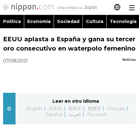
Política
Economía
Sociedad
Cultura
Tecnología
日本語
EEUU aplasta a España y gana su tercer
English
oro consecutivo en waterpolo femenino
简体字
Política
Noticias
07/08/2021
繁體字
Economía
Français
Sociedad
Leer en otro idioma
العربية
English
日本語
简体字
繁體字
Français
Cultura
Español
العربية
Русский
Русский
Tecnología