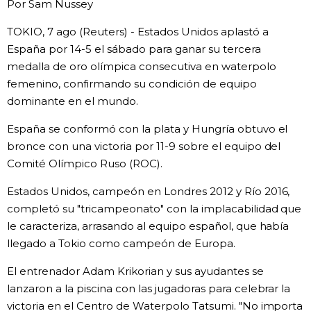
Por Sam Nussey
Vida
TOKIO, 7 ago (Reuters) - Estados Unidos aplastó a
España por 14-5 el sábado para ganar su tercera
Guía de Japón
medalla de oro olímpica consecutiva en waterpolo
femenino, confirmando su condición de equipo
Vídeos e imágenes
dominante en el mundo.
España se conformó con la plata y Hungría obtuvo el
En profundidad
bronce con una victoria por 11-9 sobre el equipo del
Comité Olímpico Ruso (ROC).
Más
Estados Unidos, campeón en Londres 2012 y Río 2016,
completó su "tricampeonato" con la implacabilidad que
Noticias
official SNS
le caracteriza, arrasando al equipo español, que había
llegado a Tokio como campeón de Europa.
Datos de Japón
El entrenador Adam Krikorian y sus ayudantes se
lanzaron a la piscina con las jugadoras para celebrar la
Fragmentos de Japón
victoria en el Centro de Waterpolo Tatsumi. "No importa