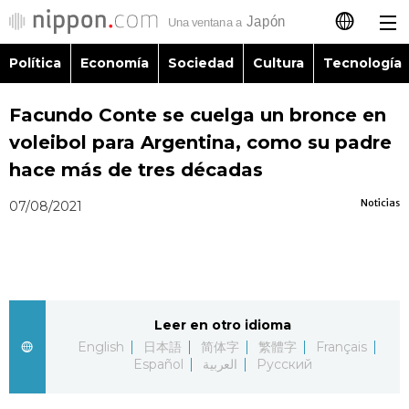
Política
Economía
Sociedad
Cultura
Tecnología
日本語
Facundo Conte se cuelga un bronce en
English
voleibol para Argentina, como su padre
简体字
hace más de tres décadas
Política
Noticias
07/08/2021
繁體字
Economía
Français
Sociedad
العربية
Leer en otro idioma
Cultura
Русский
English
日本語
简体字
繁體字
Français
Español
العربية
Русский
Tecnología