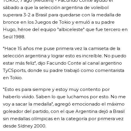
TOKIO, 7 ago (Reuters) - Facundo Conte ayudó el
sábado a que la selección argentina de voleibol
Gente
superara 3-2 a Brasil para quedarse con la medalla de
bronce en los Juegos de Tokio y emuló a su padre
Blog
Hugo, héroe del equipo "albiceleste" que fue tercero en
Seúl 1988.
Tokio
"Hace 15 años me puse primera vez la camiseta de la
selección argentina y lograr esto es increíble. No puedo
Avisos
estar más feliz", dijo Facundo Conte al canal argentino
TyCSports, donde su padre trabajó como comentarista
en Tokio.
"Esto es para siempre y estoy muy contento por
haberlo vivido. Saben lo que luchamos por esto. No me
voy a sacar la medalla", agregó emocionado el máximo
goleador del partido, con el que Argentina dejó a Brasil
sin medallas olímpicas en la categoría por primera vez
desde Sídney 2000.