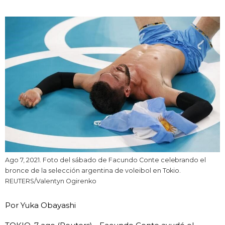
Vida
Guía de Japón
Vídeos e imágenes
En profundidad
Más
Noticias
official SNS
Ago 7, 2021. Foto del sábado de Facundo Conte celebrando el
bronce de la selección argentina de voleibol en Tokio.
REUTERS/Valentyn Ogirenko
Datos de Japón
Por Yuka Obayashi
Fragmentos de Japón