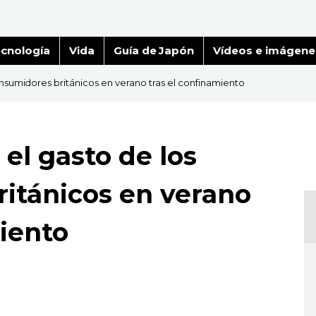
cnología
Vida
Guía de Japón
Vídeos e imágene
onsumidores británicos en verano tras el confinamiento
 el gasto de los
itánicos en verano
miento