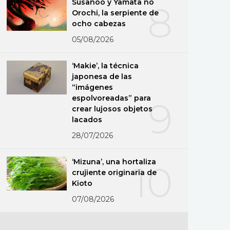
Susanoo y Yamata no
8
Orochi, la serpiente de
ocho cabezas
05/08/2026
‘Makie’, la técnica
japonesa de las
“imágenes
espolvoreadas” para
9
crear lujosos objetos
lacados
28/07/2026
‘Mizuna’, una hortaliza
10
crujiente originaria de
Kioto
07/08/2026