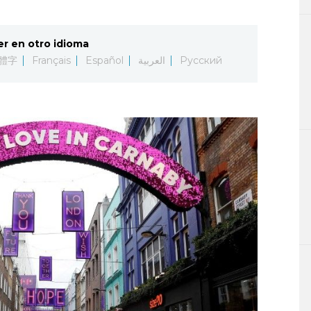
er en otro idioma
體字
Français
Español
العربية
Русский