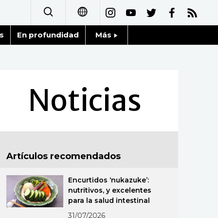
s
En profundidad
Más
日本語
Noticias
English
Datos de Japón
Noticias
简体字
Fragmentos de Japón
繁體字
Gente
Français
Artículos recomendados
Blog
العربية
Encurtidos ‘nukazuke’:
Tokio
Русский
nutritivos, y excelentes
para la salud intestinal
Avisos
31/07/2026