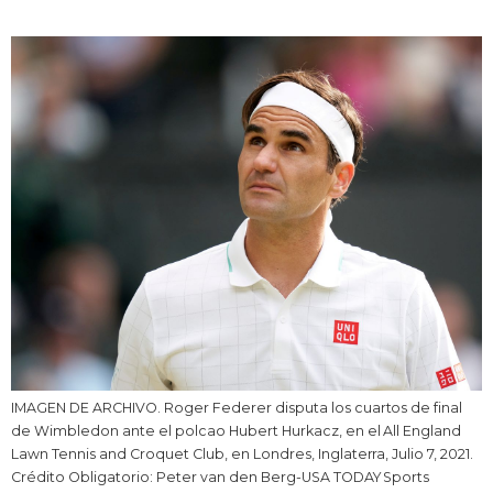
Vida
Guía de Japón
Vídeos e imágenes
En profundidad
Más
Noticias
official SNS
Datos de Japón
IMAGEN DE ARCHIVO. Roger Federer disputa los cuartos de final
de Wimbledon ante el polcao Hubert Hurkacz, en el All England
Lawn Tennis and Croquet Club, en Londres, Inglaterra, Julio 7, 2021.
Fragmentos de Japón
Crédito Obligatorio: Peter van den Berg-USA TODAY Sports