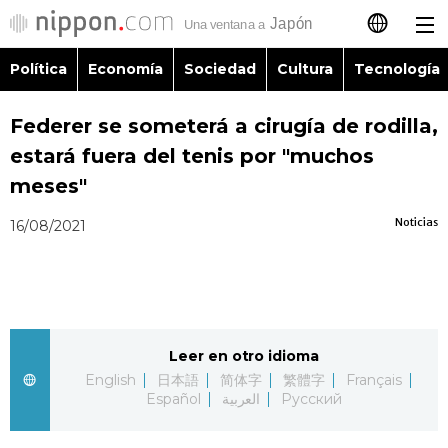
Política
Economía
Sociedad
Cultura
Tecnología
日本語
Federer se someterá a cirugía de rodilla,
English
estará fuera del tenis por "muchos
简体字
meses"
Política
Noticias
16/08/2021
繁體字
Economía
Français
Sociedad
العربية
Leer en otro idioma
Cultura
Русский
English
日本語
简体字
繁體字
Français
Español
العربية
Русский
Tecnología