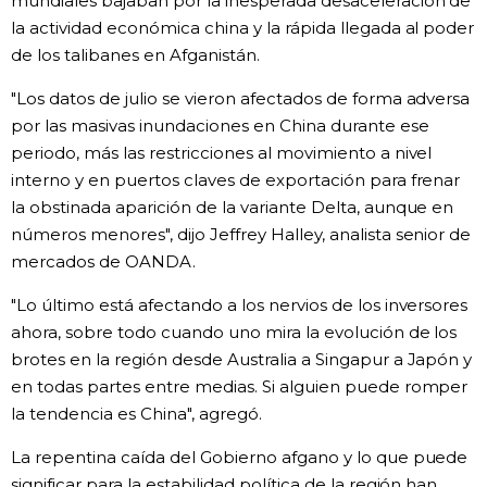
mundiales bajaban por la inesperada desaceleración de
la actividad económica china y la rápida llegada al poder
Gente
de los talibanes en Afganistán.
"Los datos de julio se vieron afectados de forma adversa
Blog
por las masivas inundaciones en China durante ese
periodo, más las restricciones al movimiento a nivel
Tokio
interno y en puertos claves de exportación para frenar
la obstinada aparición de la variante Delta, aunque en
Avisos
números menores", dijo Jeffrey Halley, analista senior de
mercados de OANDA.
"Lo último está afectando a los nervios de los inversores
ahora, sobre todo cuando uno mira la evolución de los
brotes en la región desde Australia a Singapur a Japón y
en todas partes entre medias. Si alguien puede romper
la tendencia es China", agregó.
La repentina caída del Gobierno afgano y lo que puede
significar para la estabilidad política de la región han