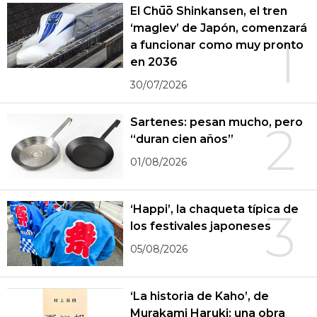
El Chūō Shinkansen, el tren
‘maglev’ de Japón, comenzará
1
a funcionar como muy pronto
en 2036
30/07/2026
Sartenes: pesan mucho, pero
2
“duran cien años”
01/08/2026
‘Happi’, la chaqueta típica de
3
los festivales japoneses
05/08/2026
‘La historia de Kaho’, de
Murakami Haruki: una obra