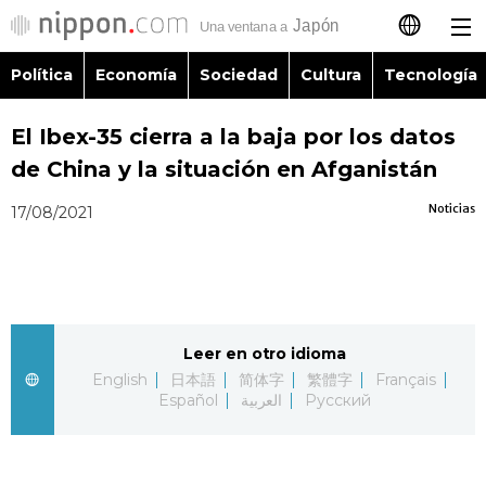
Política
Economía
Sociedad
Cultura
Tecnología
日本語
El Ibex-35 cierra a la baja por los datos
English
de China y la situación en Afganistán
简体字
Política
Noticias
17/08/2021
繁體字
Economía
Français
Sociedad
Leer en otro idioma
العربية
English
日本語
简体字
繁體字
Français
Cultura
Español
العربية
Русский
Русский
Tecnología