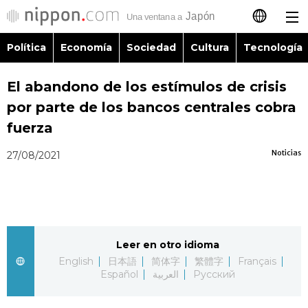
Política
Economía
Sociedad
Cultura
Tecnología
日本語
El abandono de los estímulos de crisis
English
por parte de los bancos centrales cobra
简体字
fuerza
Política
Noticias
27/08/2021
繁體字
Economía
Français
Sociedad
العربية
Leer en otro idioma
Cultura
Русский
English
日本語
简体字
繁體字
Français
Español
العربية
Русский
Tecnología