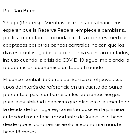
Vida
Por Dan Burns
27 ago (Reuters) - Mientras los mercados financieros
Guía de Japón
esperan que la Reserva Federal empiece a cambiar su
política monetaria acomodaticia, las recientes medidas
Vídeos e imágenes
adoptadas por otros bancos centrales indican que los
días estímulos ligados a la pandemia ya están contados,
En profundidad
incluso cuando la crisis de COVID-19 sigue impidiendo la
recuperación económica en todo el mundo.
Más
El banco central de Corea del Sur subió el jueves sus
tipos de interés de referencia en un cuarto de punto
Noticias
porcentual para contrarrestar los crecientes riesgos
official SNS
para la estabilidad financiera que plantea el aumento de
la deuda de los hogares, convirtiéndose en la primera
Datos de Japón
autoridad monetaria importante de Asia que lo hace
desde que el coronavirus asoló la economía mundial
Fragmentos de Japón
hace 18 meses.