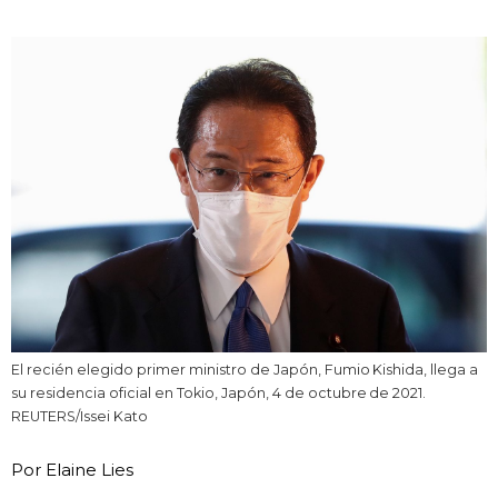
Vida
Guía de Japón
Vídeos e imágenes
En profundidad
Más
Noticias
official SNS
El recién elegido primer ministro de Japón, Fumio Kishida, llega a
su residencia oficial en Tokio, Japón, 4 de octubre de 2021.
Datos de Japón
REUTERS/Issei Kato
Por Elaine Lies
Fragmentos de Japón