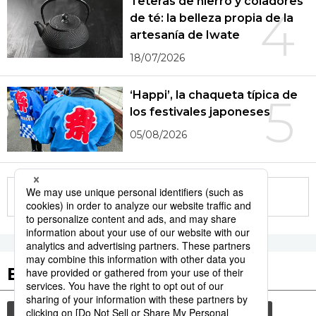
Teteras de hierro y coladores
4
de té: la belleza propia de la
artesanía de Iwate
18/07/2026
‘Happi’, la chaqueta típica de
5
los festivales japoneses
05/08/2026
More in this series
Etiquetas destacadas
cultura
sociedad
gastronomía
vida