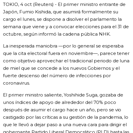
TOKIO, 4 oct (Reuters) - El primer ministro entrante de
Gente
Japón, Fumio Kishida, que asumirá formalmente su
cargo el lunes, se dispone a disolver el parlamento la
semana que viene y a convocar elecciones para el 31 de
Blog
octubre, según informó la cadena pública NHK.
Tokio
La inesperada maniobra —por lo general se esperaba
que la cita electoral fuera en noviembre—, parece tener
como objetivo aprovechar el tradicional periodo de luna
Avisos
de miel que se concede a los nuevos Gobiernos y el
fuerte descenso del número de infecciones por
coronavirus.
El primer ministro saliente, Yoshihide Suga, gozaba de
unos índices de apoyo de alrededor del 70% poco
después de asumir el cargo hace un año, pero se vio
castigado por las críticas a su gestión de la pandemia, lo
que le llevó a dejar paso a una nueva cara para dirigir el
gobernante Partido Liberal Democrático (PLD) hasta las