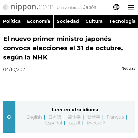
Política
Economía
Sociedad
Cultura
Tecnología
日本語
El nuevo primer ministro japonés
English
convoca elecciones el 31 de octubre,
简体字
según la NHK
Política
Noticias
04/10/2021
繁體字
Economía
Français
Sociedad
العربية
Leer en otro idioma
Cultura
Русский
English
日本語
简体字
繁體字
Français
Español
العربية
Русский
Tecnología