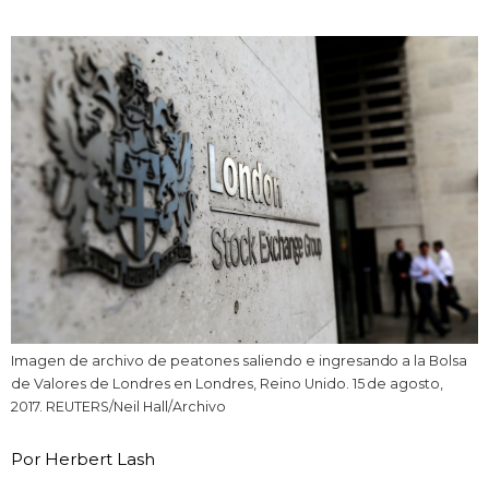
Vida
Guía de Japón
Vídeos e imágenes
En profundidad
Más
Noticias
official SNS
Imagen de archivo de peatones saliendo e ingresando a la Bolsa
de Valores de Londres en Londres, Reino Unido. 15 de agosto,
Datos de Japón
2017. REUTERS/Neil Hall/Archivo
Por Herbert Lash
Fragmentos de Japón