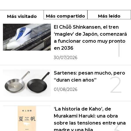
Más compartido
Más leído
Más visitado
El Chūō Shinkansen, el tren
‘maglev’ de Japón, comenzará
1
a funcionar como muy pronto
en 2036
30/07/2026
Sartenes: pesan mucho, pero
2
“duran cien años”
01/08/2026
‘La historia de Kaho’, de
Murakami Haruki: una obra
3
sobre las tensiones entre una
madre y una hija