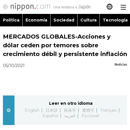
Política
Economía
Sociedad
Cultura
Tecnología
日本語
MERCADOS GLOBALES-Acciones y
English
dólar ceden por temores sobre
简体字
crecimiento débil y persistente inflación
Política
Noticias
05/10/2021
繁體字
Economía
Français
Sociedad
العربية
Leer en otro idioma
Cultura
Русский
English
日本語
简体字
繁體字
Français
Español
العربية
Русский
Tecnología