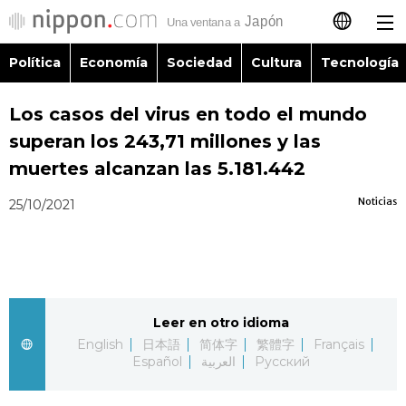
Política
Economía
Sociedad
Cultura
Tecnología
日本語
Los casos del virus en todo el mundo
English
superan los 243,71 millones y las
简体字
muertes alcanzan las 5.181.442
Política
Noticias
25/10/2021
繁體字
Economía
Français
Sociedad
العربية
Leer en otro idioma
Cultura
Русский
English
日本語
简体字
繁體字
Français
Español
العربية
Русский
Tecnología