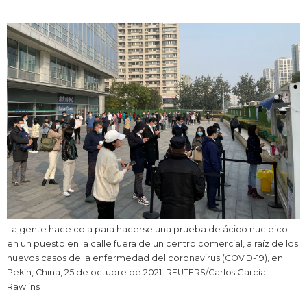
Vida
Guía de Japón
Vídeos e imágenes
En profundidad
Más
Noticias
official SNS
La gente hace cola para hacerse una prueba de ácido nucleico
en un puesto en la calle fuera de un centro comercial, a raíz de los
Datos de Japón
nuevos casos de la enfermedad del coronavirus (COVID-19), en
Pekín, China, 25 de octubre de 2021. REUTERS/Carlos García
Rawlins
Fragmentos de Japón