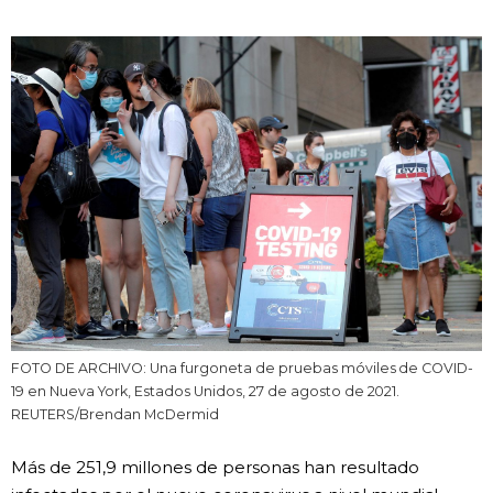
Vida
Guía de Japón
Vídeos e imágenes
En profundidad
Más
Noticias
official SNS
FOTO DE ARCHIVO: Una furgoneta de pruebas móviles de COVID-
19 en Nueva York, Estados Unidos, 27 de agosto de 2021.
Datos de Japón
REUTERS/Brendan McDermid
Más de 251,9 millones de personas han resultado
Fragmentos de Japón