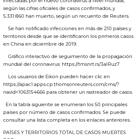
infectadas por el nuevo coronavirus a nivel mundial,
según las cifras oficiales de casos confirmados, y
Gente
5.331.860​ han muerto, según un recuento de Reuters.
Se han notificado infecciones en más de 210 países y
Blog
territorios desde que se identificaron los primeros casos
en China en diciembre de 2019.
Tokio
Gráfico interactivo de seguimiento de la propagación
mundial del coronavirus: https://tmsnrt.rs/3aIRuz7
Avisos
Los usuarios de Eikon pueden hacer clic en
https://apac1.apps.cp.thomsonreuters.com/cms/?
navid=1063154666 para obtener un rastreador de casos.
En la tabla siguiente se enumeran los 50 principales
países por número de casos confirmados. Se puede
consultar una lista completa en los enlaces anteriores.
PAÍSES Y TERRITORIOS TOTAL DE CASOS MUERTES