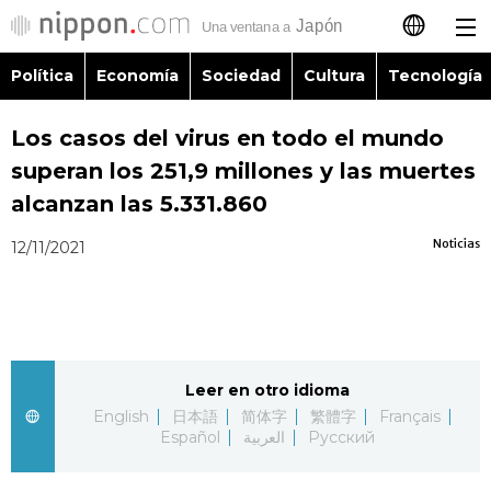
Política
Economía
Sociedad
Cultura
Tecnología
日本語
Los casos del virus en todo el mundo
English
superan los 251,9 millones y las muertes
简体字
alcanzan las 5.331.860
Política
Noticias
12/11/2021
繁體字
Economía
Français
Sociedad
العربية
Leer en otro idioma
Cultura
Русский
English
日本語
简体字
繁體字
Français
Español
العربية
Русский
Tecnología