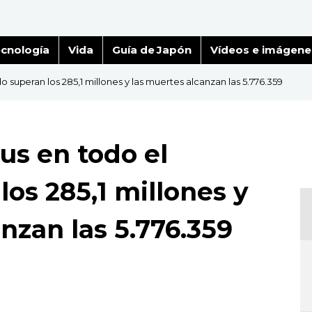
cnología
Vida
Guía de Japón
Vídeos e imágene
o superan los 285,1 millones y las muertes alcanzan las 5.776.359
rus en todo el
os 285,1 millones y
nzan las 5.776.359