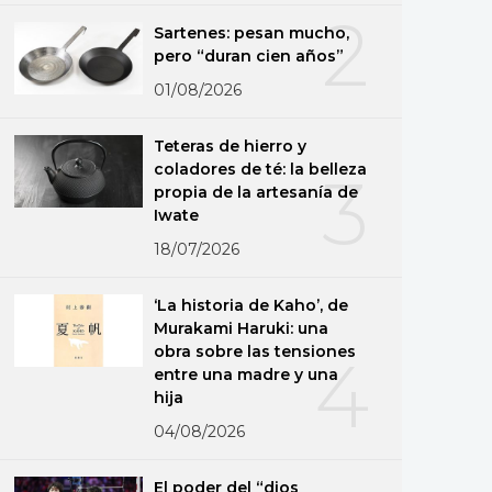
2
Sartenes: pesan mucho,
pero “duran cien años”
01/08/2026
Teteras de hierro y
coladores de té: la belleza
3
propia de la artesanía de
Iwate
18/07/2026
‘La historia de Kaho’, de
Murakami Haruki: una
obra sobre las tensiones
4
entre una madre y una
hija
04/08/2026
El poder del “dios