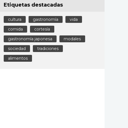
Etiquetas destacadas
cultura
gastronomía
vida
comida
cortesía
gastronomía japonesa
modales
sociedad
tradiciones
alimentos