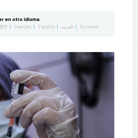
er en otro idioma
體字
Français
Español
العربية
Русский