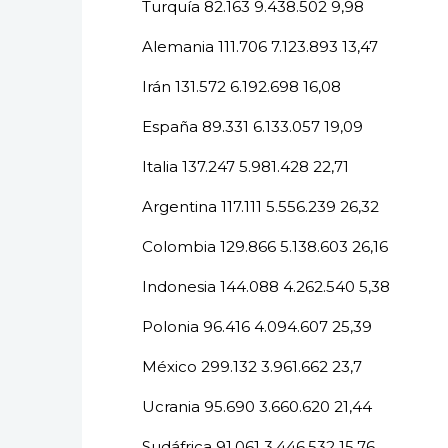
Turquía 82.163 9.438.502 9,98
Alemania 111.706 7.123.893 13,47
Irán 131.572 6.192.698 16,08
España 89.331 6.133.057 19,09
Italia 137.247 5.981.428 22,71
Argentina 117.111 5.556.239 26,32
Colombia 129.866 5.138.603 26,16
Indonesia 144.088 4.262.540 5,38
Polonia 96.416 4.094.607 25,39
México 299.132 3.961.662 23,7
Ucrania 95.690 3.660.620 21,44
Sudáfrica 91.061 3.446.532 15,76