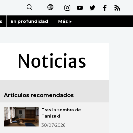
s
En profundidad
Más
日本語
Noticias
English
Datos de Japón
Noticias
简体字
Fragmentos de Japón
繁體字
Gente
Français
Artículos recomendados
Blog
العربية
Tras la sombra de
Tokio
Русский
Tanizaki
30/07/2026
Avisos