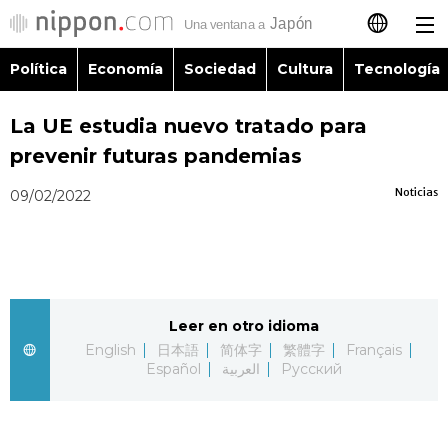
Política
Economía
Sociedad
Cultura
Tecnología
日本語
La UE estudia nuevo tratado para
English
prevenir futuras pandemias
简体字
Política
Noticias
09/02/2022
繁體字
Economía
Français
Sociedad
Leer en otro idioma
العربية
English
日本語
简体字
繁體字
Français
Cultura
Español
العربية
Русский
Русский
Tecnología