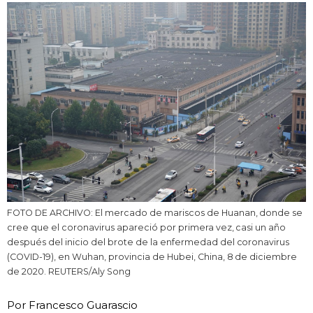
Vida
Guía de Japón
Vídeos e imágenes
En profundidad
Más
FOTO DE ARCHIVO: El mercado de mariscos de Huanan, donde se
Noticias
official SNS
cree que el coronavirus apareció por primera vez, casi un año
después del inicio del brote de la enfermedad del coronavirus
(COVID-19), en Wuhan, provincia de Hubei, China, 8 de diciembre
Datos de Japón
de 2020. REUTERS/Aly Song
Fragmentos de Japón
Por Francesco Guarascio