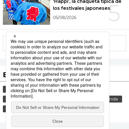
‘Happi’, la chaqueta típica de
5
los festivales japoneses
05/08/2026
More in this series
Etiquetas destacadas
cultura
gastronomía
vida
cortesía
costumbres
tradiciones
genkan
comida
modales
gastronomía japonesa