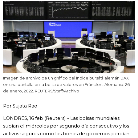
Vida
Guía de Japón
Vídeos e imágenes
En profundidad
Imagen de archivo de un gráfico del índice bursátil alemán DAX
Más
en una pantalla en la bolsa de valores en Fráncfort, Alemania. 26
de enero, 2022. REUTERS/Staff/Archivo
Noticias
official SNS
Por Sujata Rao
Datos de Japón
LONDRES, 16 feb (Reuters) - Las bolsas mundiales
subían el miércoles por segundo día consecutivo y los
Fragmentos de Japón
activos seguros como los bonos de gobiernos perdían