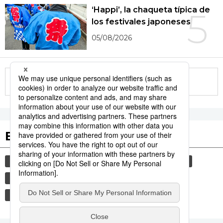
‘Happi’, la chaqueta típica de
5
los festivales japoneses
05/08/2026
More in this series
Etiquetas destacadas
cultura
sociedad
vida
gastronomía
turismo
historia
jiji press
comida
economía
anime