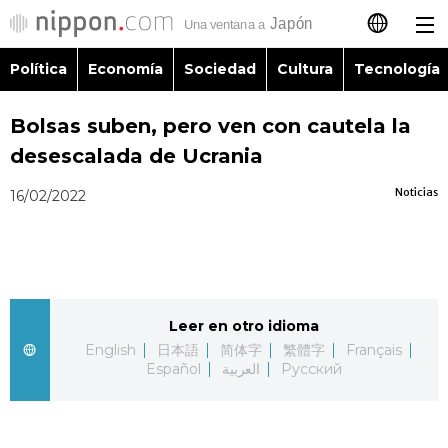
Política
Economía
Sociedad
Cultura
Tecnología
日本語
Bolsas suben, pero ven con cautela la
English
desescalada de Ucrania
简体字
Política
Noticias
16/02/2022
繁體字
Economía
Français
Sociedad
Leer en otro idioma
العربية
English
日本語
简体字
繁體字
Français
Cultura
Español
العربية
Русский
Русский
Tecnología