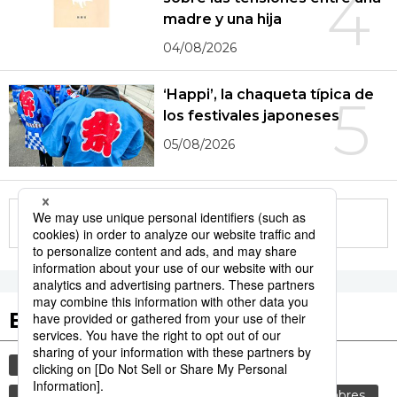
4
madre y una hija
04/08/2026
‘Happi’, la chaqueta típica de
5
los festivales japoneses
05/08/2026
More in this series
Etiquetas destacadas
cultura
gastronomía
vida
comida
genkan
tradiciones
cortesía
costumbres