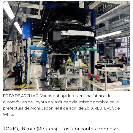
Vida
Guía de Japón
Vídeos e imágenes
En profundidad
Más
Noticias
official SNS
FOTO DE ARCHIVO: Varios trabajadores en una fábrica de
automóviles de Toyota en la ciudad del mismo nombre en la
prefectura de Aichi, Japón, el 11 de abril de 2019. REUTERS/Joe
Datos de Japón
White
Fragmentos de Japón
TOKIO, 18 mar (Reuters) - Los fabricantes japoneses