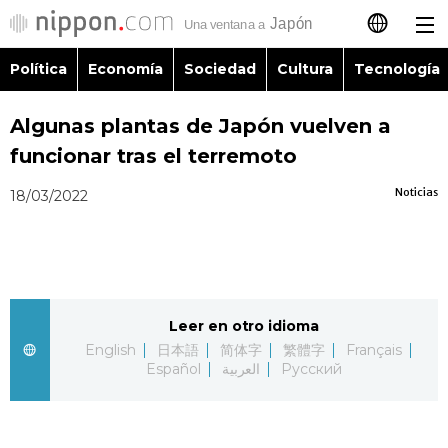
Política
Economía
Sociedad
Cultura
Tecnología
日本語
Algunas plantas de Japón vuelven a
English
funcionar tras el terremoto
简体字
Política
Noticias
18/03/2022
繁體字
Economía
Français
Sociedad
Leer en otro idioma
العربية
English
日本語
简体字
繁體字
Français
Cultura
Español
العربية
Русский
Русский
Tecnología