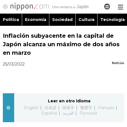
Política
Economía
Sociedad
Cultura
Tecnología
日本語
Inflación subyacente en la capital de
English
Japón alcanza un máximo de dos años
简体字
en marzo
Política
Noticias
25/03/2022
繁體字
Economía
Français
Sociedad
العربية
Leer en otro idioma
Cultura
Русский
English
日本語
简体字
繁體字
Français
Español
العربية
Русский
Tecnología