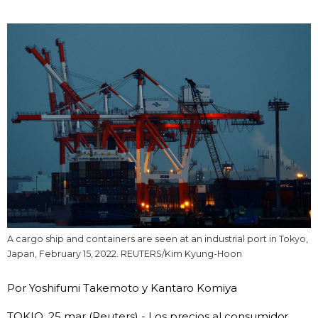
Vida
Guía de Japón
Vídeos e imágenes
En profundidad
Más
Noticias
official SNS
A cargo ship and containers are seen at an industrial port in Tokyo,
Japan, February 15, 2022. REUTERS/Kim Kyung-Hoon
Datos de Japón
Por Yoshifumi Takemoto y Kantaro Komiya
Fragmentos de Japón
TOKIO, 25 mar (Reuters) - Los precios al consumidor