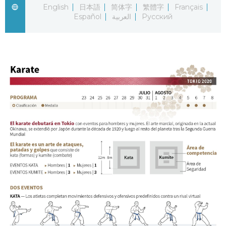
English
日本語
简体字
繁體字
Français
Vida
Español
العربية
Русский
Guía de Japón
Vídeos e imágenes
En profundidad
Más
Noticias
official SNS
Datos de Japón
Fragmentos de Japón