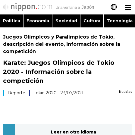
Política
Economía
Sociedad
Cultura
Tecnología
日本語
Juegos Olímpicos y Paralímpicos de Tokio,
English
descripción del evento, información sobre la
competición
简体字
Política
Karate: Juegos Olímpicos de Tokio
繁體字
2020 - Información sobre la
Economía
competición
Français
Sociedad
Noticias
Deporte
Tokio 2020
23/07/2021
العربية
Cultura
Русский
Tecnología
Leer en otro idioma