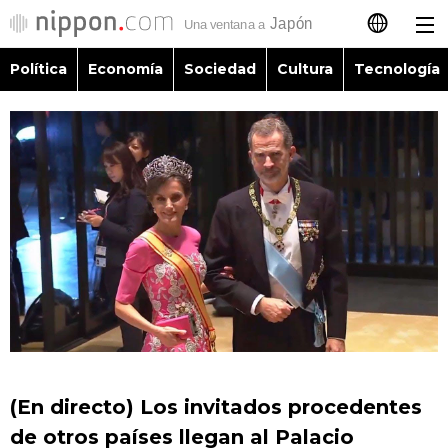
Política
Economía
Sociedad
Cultura
Tecnología
日本語
English
简体字
Política
繁體字
Economía
Français
Sociedad
العربية
Cultura
Русский
(En directo) Los invitados procedentes
Tecnología
de otros países llegan al Palacio