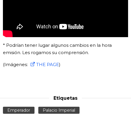
Gente
Blog
Tokio
* Podrían tener lugar algunos cambios en la hora
emisión. Les rogamos su comprensión.
Avisos
(Imágenes:
THE PAGE
)
Etiquetas
Emperador
Palacio Imperial