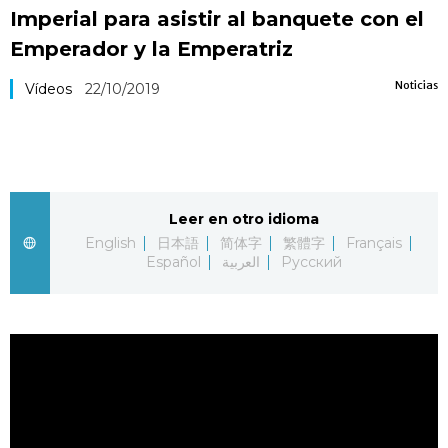
Imperial para asistir al banquete con el
Vida
Emperador y la Emperatriz
Guía de Japón
Noticias
Vídeos
22/10/2019
Vídeos e imágenes
En profundidad
Leer en otro idioma
English
日本語
简体字
繁體字
Français
Más
Español
العربية
Русский
Noticias
official SNS
Datos de Japón
Fragmentos de Japón