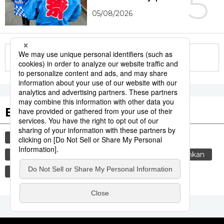
5
05/08/2026
More in this series
Etiquetas destacadas
cultura
gastronomía
vida
cortesía
comida
tradiciones
costumbres
genkan
gastronomía japonesa
sociedad