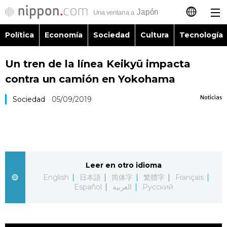
Política
Economía
Sociedad
Cultura
Tecnología
日本語
Un tren de la línea Keikyū impacta
English
contra un camión en Yokohama
简体字
Política
Noticias
Sociedad
05/09/2019
繁體字
Economía
Français
Sociedad
Leer en otro idioma
العربية
English
日本語
简体字
繁體字
Français
Cultura
Español
العربية
Русский
Русский
Tecnología