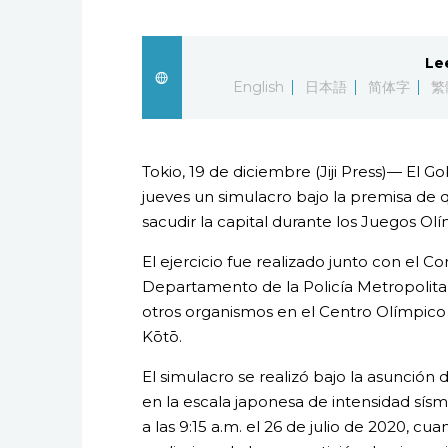
Le
English
日本語
简体字
繁
Tokio, 19 de diciembre (Jiji Press)— El G
jueves un simulacro bajo la premisa de
sacudir la capital durante los Juegos Ol
El ejercicio fue realizado junto con el 
Departamento de la Policía Metropolit
otros organismos en el Centro Olímpico d
Kōtō.
El simulacro se realizó bajo la asunción 
en la escala japonesa de intensidad sísmi
a las 9:15 a.m. el 26 de julio de 2020, c