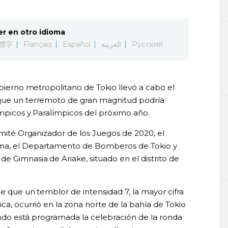
er en otro idioma
體字
Français
Español
العربية
Русский
obierno metropolitano de Tokio llevó a cabo el
 que un terremoto de gran magnitud podría
ímpicos y Paralímpicos del próximo año.
Comité Organizador de los Juegos de 2020, el
ana, el Departamento de Bomberos de Tokio y
e Gimnasia de Ariake, situado en el distrito de
de que un temblor de intensidad 7, la mayor cifra
ca, ocurrió en la zona norte de la bahía de Tokio
uando está programada la celebración de la ronda