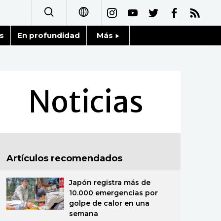
s
En profundidad
Más
日本語
Noticias
English
Datos de Japón
Noticias
简体字
Fragmentos de Japón
繁體字
Gente
Français
Artículos recomendados
Blog
العربية
Japón registra más de
Tokio
Русский
10.000 emergencias por
golpe de calor en una
Avisos
semana