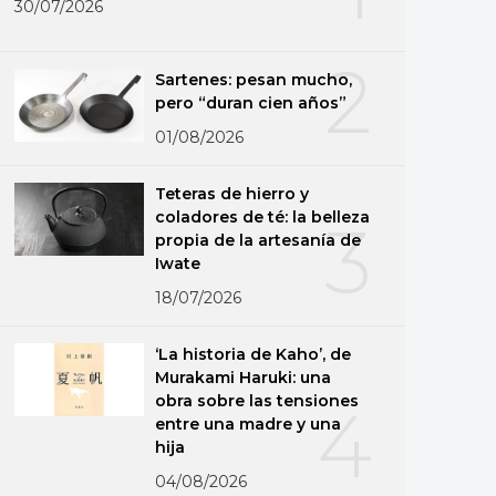
30/07/2026
2
Sartenes: pesan mucho,
pero “duran cien años”
01/08/2026
Teteras de hierro y
coladores de té: la belleza
3
propia de la artesanía de
Iwate
18/07/2026
‘La historia de Kaho’, de
Murakami Haruki: una
obra sobre las tensiones
4
entre una madre y una
hija
04/08/2026