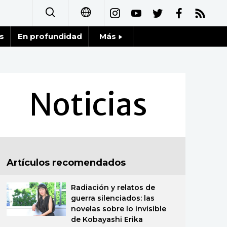
s
En profundidad
Más
日本語
Noticias
English
Datos de Japón
Noticias
简体字
Fragmentos de Japón
繁體字
Gente
Français
Artículos recomendados
Blog
العربية
Radiación y relatos de
Tokio
Русский
guerra silenciados: las
novelas sobre lo invisible
Avisos
de Kobayashi Erika