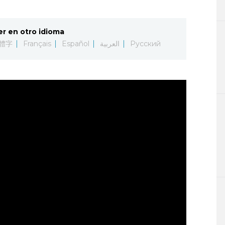
er en otro idioma
體字
Français
Español
العربية
Русский