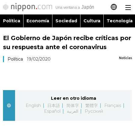
Política
Economía
Sociedad
Cultura
Tecnología
日本語
El Gobierno de Japón recibe críticas por
English
su respuesta ante el coronavirus
简体字
Política
Noticias
Política
19/02/2020
繁體字
Economía
Français
Sociedad
Leer en otro idioma
العربية
English
日本語
简体字
繁體字
Français
Cultura
Español
العربية
Русский
Русский
Tecnología