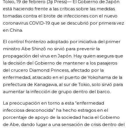
Tokio, 19 de febrero (Jiji Press)— El Gobierno de Japón
Vida
está haciendo frente a las críticas sobre las medidas
tomadas contra el brote de infecciones con el nuevo
coronavirus COVID-19 que se descubrió por primera vez
Guía de Japón
en China.
Vídeos e imágenes
El control fronterizo adoptado por iniciativa del primer
ministro Abe Shinzō no sirvió para prevenir la
propagación del virus en Japón. Hay quien asegura que
En profundidad
la decisión del Gobierno de mantener a los pasajeros
del crucero Diamond Princess, afectado por la
Más
enfermedad, atracado en el puerto de Yokohama de la
prefectura de Kanagawa, al sur de Tokio, solo sirvió para
Noticias
official SNS
aumentar la infección de grupo dentro del barco.
La preocupación en torno a esta “enfermedad
Datos de Japón
infecciosa desconocida” ha hecho estragos en el
porcentaje de apoyo de la sociedad hacia el Gobierno
Fragmentos de Japón
de Abe, dando lugar a una sensación de crisis dentro del