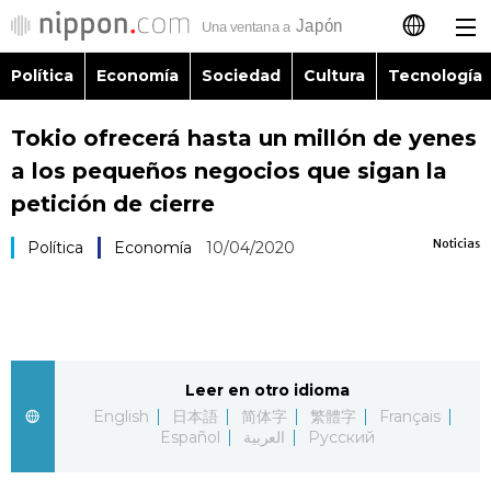
Política
Economía
Sociedad
Cultura
Tecnología
日本語
Tokio ofrecerá hasta un millón de yenes
English
a los pequeños negocios que sigan la
简体字
petición de cierre
Política
Noticias
Política
Economía
10/04/2020
繁體字
Economía
Français
Sociedad
العربية
Leer en otro idioma
Cultura
Русский
English
日本語
简体字
繁體字
Français
Español
العربية
Русский
Tecnología