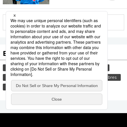
More in this series
Etiquetas destacadas
cultura
vida
gastronomía
sociedad
comida
cortesía
tradiciones
costumbres
política
genkan