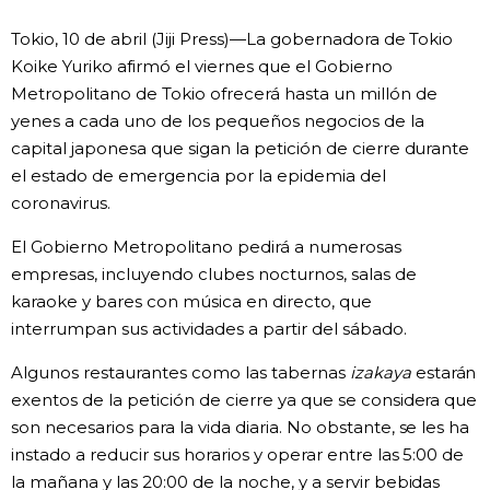
Vida
Tokio, 10 de abril (Jiji Press)—La gobernadora de Tokio
Koike Yuriko afirmó el viernes que el Gobierno
Metropolitano de Tokio ofrecerá hasta un millón de
Guía de Japón
yenes a cada uno de los pequeños negocios de la
capital japonesa que sigan la petición de cierre durante
Vídeos e imágenes
el estado de emergencia por la epidemia del
coronavirus.
En profundidad
El Gobierno Metropolitano pedirá a numerosas
empresas, incluyendo clubes nocturnos, salas de
Más
karaoke y bares con música en directo, que
interrumpan sus actividades a partir del sábado.
Noticias
official SNS
Algunos restaurantes como las tabernas
izakaya
estarán
exentos de la petición de cierre ya que se considera que
Datos de Japón
son necesarios para la vida diaria. No obstante, se les ha
instado a reducir sus horarios y operar entre las 5:00 de
Fragmentos de Japón
la mañana y las 20:00 de la noche, y a servir bebidas