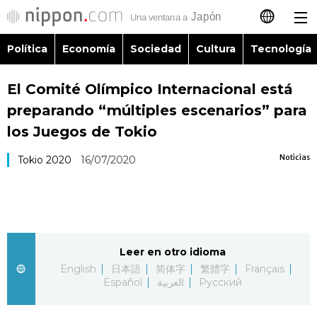
Política
Economía
Sociedad
Cultura
Tecnología
日本語
El Comité Olímpico Internacional está
English
preparando “múltiples escenarios” para
简体字
los Juegos de Tokio
Política
Noticias
Tokio 2020
16/07/2020
繁體字
Economía
Français
Sociedad
العربية
Leer en otro idioma
Cultura
Русский
English
日本語
简体字
繁體字
Français
Español
العربية
Русский
Tecnología