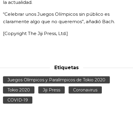
la actualidad.
Gente
“Celebrar unos Juegos Olímpicos sin público es
claramente algo que no queremos”, añadió Bach.
Blog
[Copyright The Jiji Press, Ltd.]
Tokio
Avisos
Etiquetas
Juegos Olímpicos y Paralímpicos de Tokio 2020
Tokio 2020
Jiji Press
Coronavirus
COVID-19