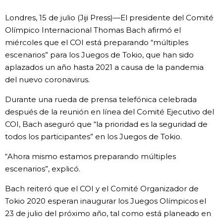
Vida
Londres, 15 de julio (Jiji Press)—El presidente del Comité
Olímpico Internacional Thomas Bach afirmó el
miércoles que el COI está preparando “múltiples
Guía de Japón
escenarios” para los Juegos de Tokio, que han sido
aplazados un año hasta 2021 a causa de la pandemia
Vídeos e imágenes
del nuevo coronavirus.
En profundidad
Durante una rueda de prensa telefónica celebrada
después de la reunión en línea del Comité Ejecutivo del
COI, Bach aseguró que “la prioridad es la seguridad de
Más
todos los participantes” en los Juegos de Tokio.
Noticias
“Ahora mismo estamos preparando múltiples
official SNS
escenarios”, explicó.
Datos de Japón
Bach reiteró que el COI y el Comité Organizador de
Tokio 2020 esperan inaugurar los Juegos Olímpicos el
Fragmentos de Japón
23 de julio del próximo año, tal como está planeado en