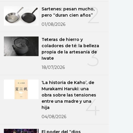
2
Sartenes: pesan mucho,
pero “duran cien años”
01/08/2026
Teteras de hierro y
coladores de té: la belleza
3
propia de la artesanía de
Iwate
18/07/2026
‘La historia de Kaho’, de
Murakami Haruki: una
obra sobre las tensiones
4
entre una madre y una
hija
04/08/2026
El poder del “dios