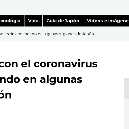
cnología
Vida
Guía de Japón
Vídeos e imágene
 se están acelerando en algunas regiones de Japón
con el coronavirus
ando en algunas
pón