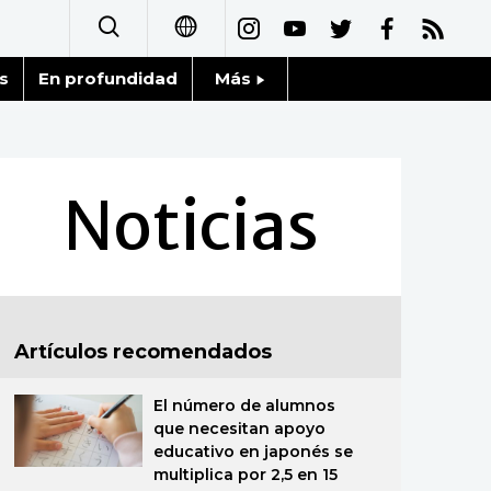
s
En profundidad
Más
日本語
Noticias
English
Datos de Japón
Noticias
简体字
Fragmentos de Japón
繁體字
Gente
Français
Artículos recomendados
Blog
العربية
El número de alumnos
Tokio
Русский
que necesitan apoyo
educativo en japonés se
Avisos
multiplica por 2,5 en 15