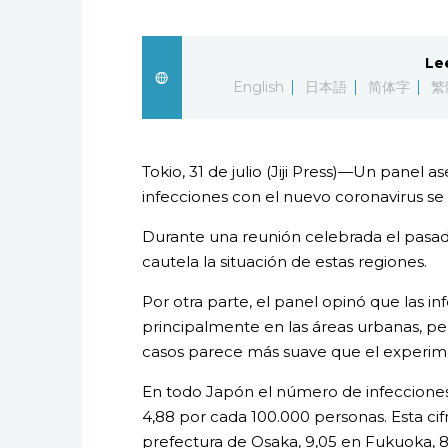
Le
English
日本語
简体字
繁
Tokio, 31 de julio (Jiji Press)—Un panel a
infecciones con el nuevo coronavirus se
Durante una reunión celebrada el pasado
cautela la situación de estas regiones.
Por otra parte, el panel opinó que las i
principalmente en las áreas urbanas, p
casos parece más suave que el experime
En todo Japón el número de infecciones
4,88 por cada 100.000 personas. Esta cifra
prefectura de Osaka, 9,05 en Fukuoka, 8,