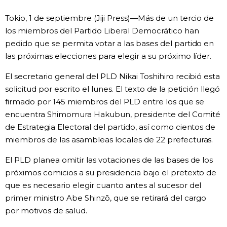
Vida
Tokio, 1 de septiembre (Jiji Press)—Más de un tercio de
los miembros del Partido Liberal Democrático han
pedido que se permita votar a las bases del partido en
Guía de Japón
las próximas elecciones para elegir a su próximo líder.
Vídeos e imágenes
El secretario general del PLD Nikai Toshihiro recibió esta
solicitud por escrito el lunes. El texto de la petición llegó
En profundidad
firmado por 145 miembros del PLD entre los que se
encuentra Shimomura Hakubun, presidente del Comité
de Estrategia Electoral del partido, así como cientos de
Más
miembros de las asambleas locales de 22 prefecturas.
Noticias
El PLD planea omitir las votaciones de las bases de los
official SNS
próximos comicios a su presidencia bajo el pretexto de
que es necesario elegir cuanto antes al sucesor del
Datos de Japón
primer ministro Abe Shinzō, que se retirará del cargo
por motivos de salud.
Fragmentos de Japón