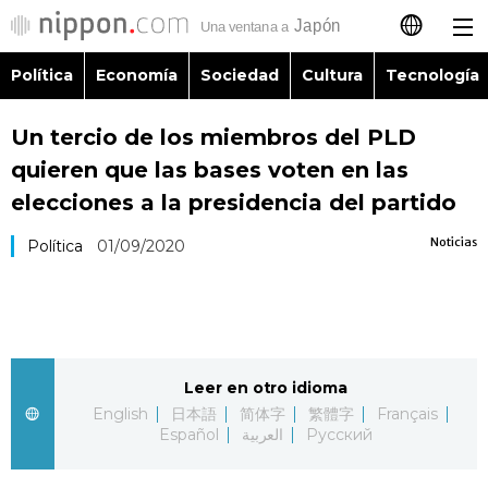
Política
Economía
Sociedad
Cultura
Tecnología
日本語
Un tercio de los miembros del PLD
English
quieren que las bases voten en las
简体字
elecciones a la presidencia del partido
Política
Noticias
Política
01/09/2020
繁體字
Economía
Français
Sociedad
العربية
Leer en otro idioma
Cultura
Русский
English
日本語
简体字
繁體字
Français
Español
العربية
Русский
Tecnología