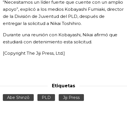
“Necesitamos un líder fuerte que cuente con un amplio
apoyo”, explicó a los medios Kobayashi Fumiaki, director
Gente
de la División de Juventud del PLD, después de
entregar la solicitud a Nikai Toshihiro.
Blog
Durante una reunión con Kobayashi, Nikai afirmó que
estudiará con detenimiento esta solicitud.
Tokio
[Copyright The Jiji Press, Ltd.]
Avisos
Etiquetas
Abe Shinzō
PLD
Jiji Press