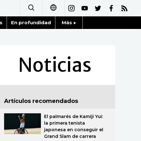
s
En profundidad
Más
日本語
Noticias
English
Datos de Japón
Noticias
简体字
Fragmentos de Japón
繁體字
Gente
Français
Artículos recomendados
Blog
العربية
El palmarés de Kamiji Yui:
Tokio
Русский
la primera tenista
japonesa en conseguir el
Avisos
Grand Slam de carrera