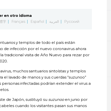
er en otro idioma
體字
Français
Español
العربية
Русский
antuarios y templos de todo el país están
o de infección por el nuevo coronavirus ahora
a tradicional visita de Año Nuevo para rezar por
020.
irus, muchos santuarios sintoístas y templos
ara el lavado de manos y sus cuerdas “suzunoo”
 personas infectadas podrían extender el virus a
etos.
este de Japón, sustituyó su
suzunoo
en junio por
scabeles cuando los visitantes pasan sus manos