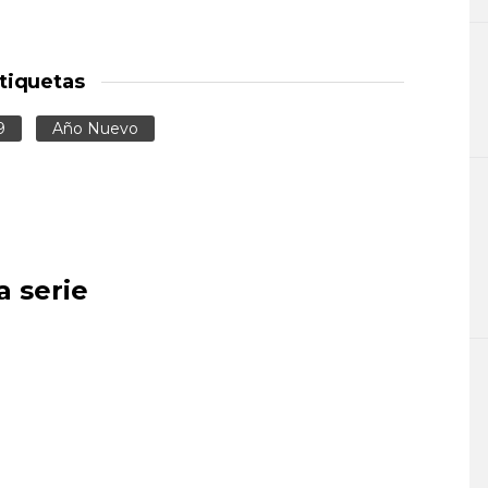
tiquetas
9
Año Nuevo
a serie