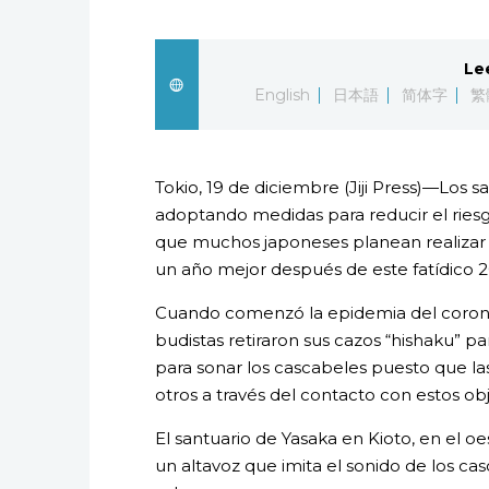
Le
English
日本語
简体字
繁
Tokio, 19 de diciembre (Jiji Press)—Los s
adoptando medidas para reducir el riesg
que muchos japoneses planean realizar l
un año mejor después de este fatídico 2
Cuando comenzó la epidemia del coronav
budistas retiraron sus cazos “hishaku” p
para sonar los cascabeles puesto que las
otros a través del contacto con estos obj
El santuario de Yasaka en Kioto, en el o
un altavoz que imita el sonido de los ca