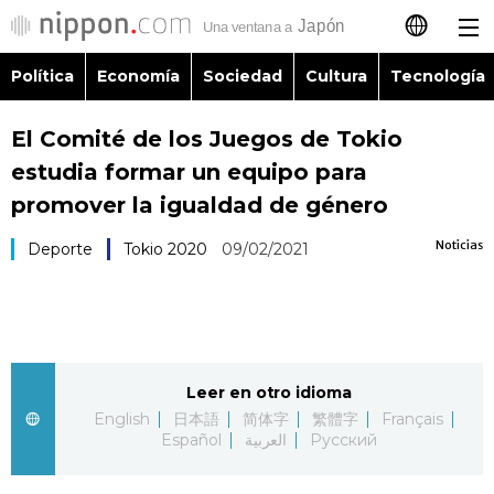
Política
Economía
Sociedad
Cultura
Tecnología
日本語
El Comité de los Juegos de Tokio
English
estudia formar un equipo para
简体字
promover la igualdad de género
Política
Noticias
Deporte
Tokio 2020
09/02/2021
繁體字
Economía
Français
Sociedad
العربية
Leer en otro idioma
Cultura
Русский
English
日本語
简体字
繁體字
Français
Español
العربية
Русский
Tecnología