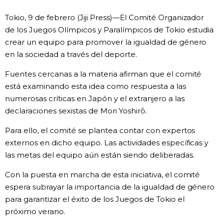
Vida
Tokio, 9 de febrero (Jiji Press)—El Comité Organizador
de los Juegos Olímpicos y Paralímpicos de Tokio estudia
crear un equipo para promover la igualdad de género
Guía de Japón
en la sociedad a través del deporte.
Vídeos e imágenes
Fuentes cercanas a la materia afirman que el comité
está examinando esta idea como respuesta a las
En profundidad
numerosas críticas en Japón y el extranjero a las
declaraciones sexistas de Mori Yoshirō.
Más
Para ello, el comité se plantea contar con expertos
externos en dicho equipo. Las actividades específicas y
Noticias
las metas del equipo aún están siendo deliberadas.
official SNS
Con la puesta en marcha de esta iniciativa, el comité
Datos de Japón
espera subrayar la importancia de la igualdad de género
para garantizar el éxito de los Juegos de Tokio el
Fragmentos de Japón
próximo verano.