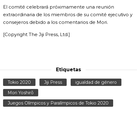
El comité celebrará próximamente una reunión
Gente
extraordinaria de los miembros de su comité ejecutivo y
consejeros debido a los comentarios de Mori.
Blog
[Copyright The Jiji Press, Ltd.]
Tokio
Avisos
Etiquetas
Tokio 2020
Jiji Press
igualdad de género
Mori Yoshirō
Juegos Olímpicos y Paralímpicos de Tokio 2020