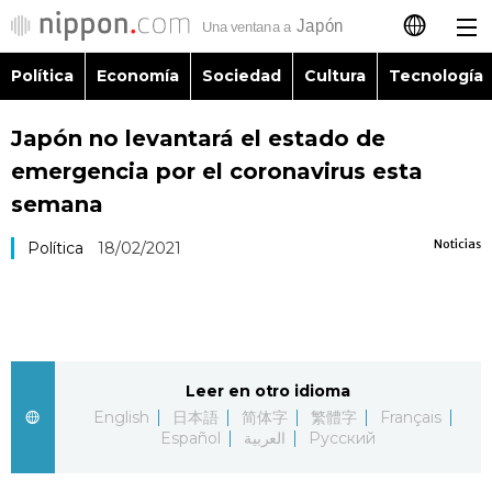
Política
Economía
Sociedad
Cultura
Tecnología
日本語
Japón no levantará el estado de
English
emergencia por el coronavirus esta
简体字
semana
Política
Noticias
Política
18/02/2021
繁體字
Economía
Français
Sociedad
العربية
Leer en otro idioma
Cultura
Русский
English
日本語
简体字
繁體字
Français
Español
العربية
Русский
Tecnología