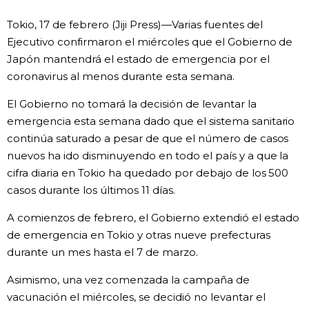
Vida
Tokio, 17 de febrero (Jiji Press)—Varias fuentes del
Ejecutivo confirmaron el miércoles que el Gobierno de
Japón mantendrá el estado de emergencia por el
Guía de Japón
coronavirus al menos durante esta semana.
Vídeos e imágenes
El Gobierno no tomará la decisión de levantar la
emergencia esta semana dado que el sistema sanitario
En profundidad
continúa saturado a pesar de que el número de casos
nuevos ha ido disminuyendo en todo el país y a que la
cifra diaria en Tokio ha quedado por debajo de los 500
Más
casos durante los últimos 11 días.
Noticias
A comienzos de febrero, el Gobierno extendió el estado
official SNS
de emergencia en Tokio y otras nueve prefecturas
durante un mes hasta el 7 de marzo.
Datos de Japón
Asimismo, una vez comenzada la campaña de
Fragmentos de Japón
vacunación el miércoles, se decidió no levantar el