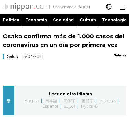
Política
Economía
Sociedad
Cultura
Tecnología
日本語
Osaka confirma más de 1.000 casos del
English
coronavirus en un día por primera vez
简体字
Política
Noticias
Salud
13/04/2021
繁體字
Economía
Français
Sociedad
Leer en otro idioma
العربية
English
日本語
简体字
繁體字
Français
Cultura
Español
العربية
Русский
Русский
Tecnología