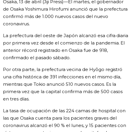
Osaka, 13 de abril (Jiji Press)—El martes, el gobernador
Vida
de Osaka Yoshimura Hirofumi anunció que la prefectura
confirmó más de 1.000 nuevos casos del nuevo
coronavirus.
Guía de Japón
La prefectura del oeste de Japón alcanzó esa cifra diaria
Vídeos e imágenes
por primera vez desde el comienzo de la pandemia. El
anterior récord registrado en Osaka fue de 918,
confirmado el pasado sábado.
En profundidad
Por otra parte, la prefectura vecina de Hyōgo registró
Más
una cifra histórica de 391 infecciones en el mismo día,
mientras que Tokio anunció 510 nuevos casos. Es la
primera vez que la capital confirma más de 500 casos
Noticias
official SNS
en tres días.
Datos de Japón
La tasa de ocupación de las 224 camas de hospital con
las que Osaka cuenta para los pacientes graves del
coronavirus alcanzó el 90 % el lunes, y 15 pacientes con
Fragmentos de Japón