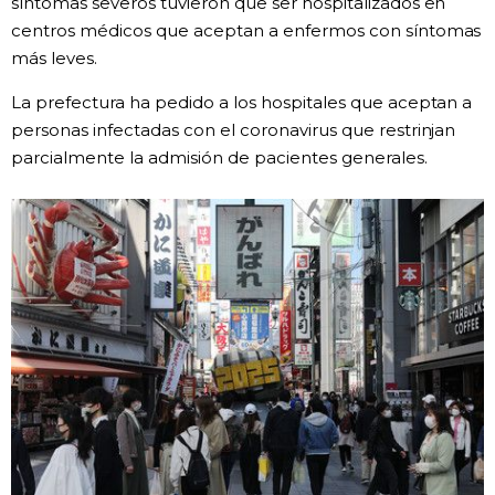
síntomas severos tuvieron que ser hospitalizados en
centros médicos que aceptan a enfermos con síntomas
Gente
más leves.
La prefectura ha pedido a los hospitales que aceptan a
Blog
personas infectadas con el coronavirus que restrinjan
parcialmente la admisión de pacientes generales.
Tokio
Avisos