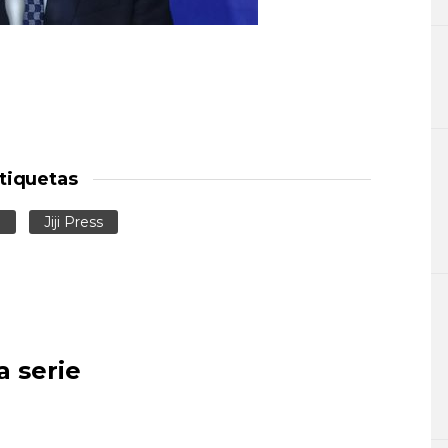
tiquetas
n
Jiji Press
a serie