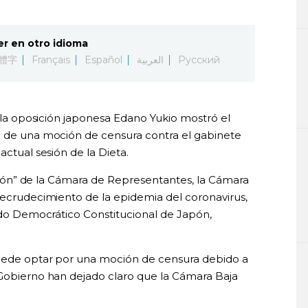
er en otro idioma
體字
Français
Español
العربية
Русский
e la oposición japonesa Edano Yukio mostró el
n de una moción de censura contra el gabinete
actual sesión de la Dieta.
lución” de la Cámara de Representantes, la Cámara
 recrudecimiento de la epidemia del coronavirus,
tido Democrático Constitucional de Japón,
 puede optar por una moción de censura debido a
 Gobierno han dejado claro que la Cámara Baja