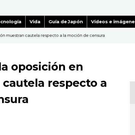
cnología
Vida
Guía de Japón
Vídeos e imágene
apón muestran cautela respecto a la moción de censura
la oposición en
cautela respecto a
nsura