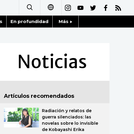
s
En profundidad
Más
日本語
Noticias
English
Datos de Japón
Noticias
简体字
Fragmentos de Japón
繁體字
Gente
Français
Artículos recomendados
Blog
العربية
Radiación y relatos de
Tokio
Русский
guerra silenciados: las
novelas sobre lo invisible
Avisos
de Kobayashi Erika