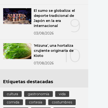
El sumo se globaliza: el
deporte tradicional de
9
Japón en la era
internacional
03/08/2026
‘Mizuna’, una hortaliza
10
crujiente originaria de
Kioto
07/08/2026
Etiquetas destacadas
cultura
gastronomía
vida
comida
cortesía
costumbres