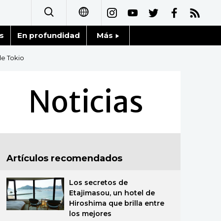
s
En profundidad
Más
日本語
Noticias
de Tokio
English
Datos de Japón
Noticias
简体字
Fragmentos de Japón
繁體字
Gente
Français
Artículos recomendados
Blog
العربية
Los secretos de
Tokio
Русский
Etajimasou, un hotel de
Hiroshima que brilla entre
Avisos
los mejores