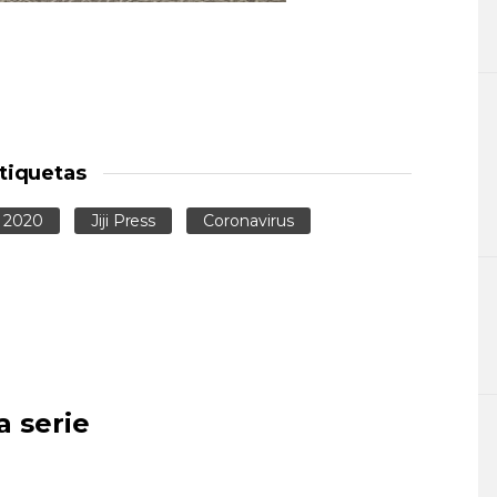
tiquetas
o 2020
Jiji Press
Coronavirus
a serie