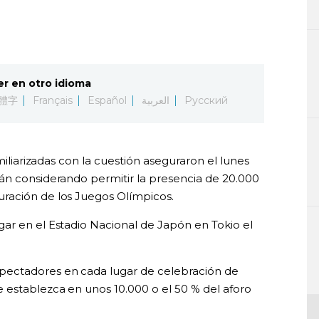
er en otro idioma
體字
Français
Español
العربية
Русский
amiliarizadas con la cuestión aseguraron el lunes
án considerando permitir la presencia de 20.000
ración de los Juegos Olímpicos.
ar en el Estadio Nacional de Japón en Tokio el
ectadores en cada lugar de celebración de
 establezca en unos 10.000 o el 50 % del aforo