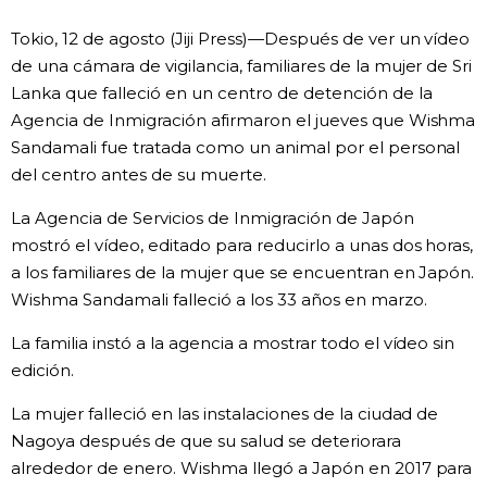
Vida
Tokio, 12 de agosto (Jiji Press)—Después de ver un vídeo
de una cámara de vigilancia, familiares de la mujer de Sri
Lanka que falleció en un centro de detención de la
Guía de Japón
Agencia de Inmigración afirmaron el jueves que Wishma
Sandamali fue tratada como un animal por el personal
Vídeos e imágenes
del centro antes de su muerte.
En profundidad
La Agencia de Servicios de Inmigración de Japón
mostró el vídeo, editado para reducirlo a unas dos horas,
a los familiares de la mujer que se encuentran en Japón.
Más
Wishma Sandamali falleció a los 33 años en marzo.
Noticias
La familia instó a la agencia a mostrar todo el vídeo sin
official SNS
edición.
Datos de Japón
La mujer falleció en las instalaciones de la ciudad de
Nagoya después de que su salud se deteriorara
Fragmentos de Japón
alrededor de enero. Wishma llegó a Japón en 2017 para