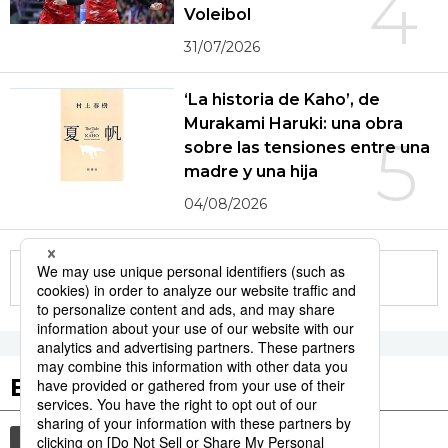
4
Voleibol
31/07/2026
‘La historia de Kaho’, de
Murakami Haruki: una obra
5
sobre las tensiones entre una
madre y una hija
04/08/2026
More in this series
Etiquetas destacadas
cultura
sociedad
vida
jiji press