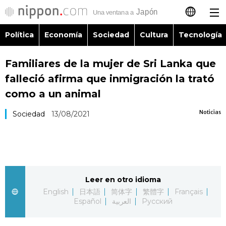
Política
Economía
Sociedad
Cultura
Tecnología
日本語
Familiares de la mujer de Sri Lanka que
English
falleció afirma que inmigración la trató
简体字
como a un animal
Política
Noticias
Sociedad
13/08/2021
繁體字
Economía
Français
Sociedad
العربية
Leer en otro idioma
Cultura
Русский
English
日本語
简体字
繁體字
Français
Español
العربية
Русский
Tecnología