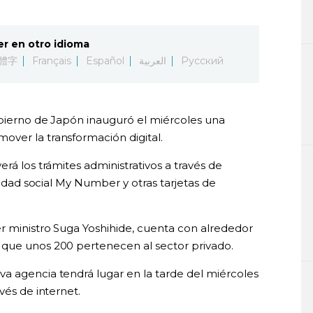
er en otro idioma
體字
Français
Español
العربية
Русский
Gobierno de Japón inauguró el miércoles una
ver la transformación digital.
rá los trámites administrativos a través de
uridad social My Number y otras tarjetas de
er ministro Suga Yoshihide, cuenta con alrededor
 que unos 200 pertenecen al sector privado.
a agencia tendrá lugar en la tarde del miércoles
vés de internet.