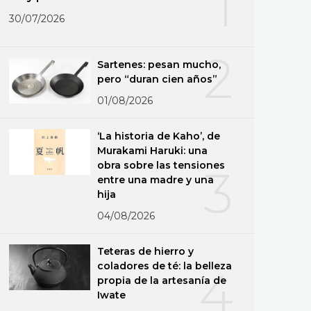
1
30/07/2026
2
Sartenes: pesan mucho,
pero “duran cien años”
01/08/2026
‘La historia de Kaho’, de
Murakami Haruki: una
obra sobre las tensiones
3
entre una madre y una
hija
04/08/2026
Teteras de hierro y
coladores de té: la belleza
4
propia de la artesanía de
Iwate