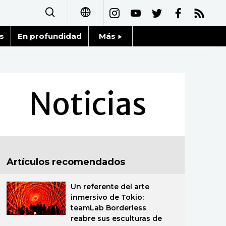
s
En profundidad
Más
日本語
Noticias
English
Datos de Japón
Noticias
简体字
Fragmentos de Japón
繁體字
Gente
Français
Artículos recomendados
Blog
العربية
Un referente del arte
Tokio
Русский
inmersivo de Tokio:
teamLab Borderless
Avisos
reabre sus esculturas de