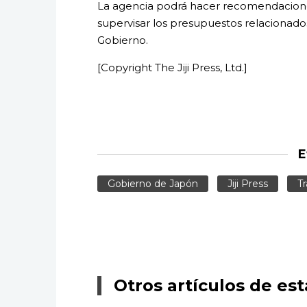
La agencia podrá hacer recomendacione
supervisar los presupuestos relacionados
Gobierno.
[Copyright The Jiji Press, Ltd.]
E
Gobierno de Japón
Jiji Press
Tr
Otros artículos de est