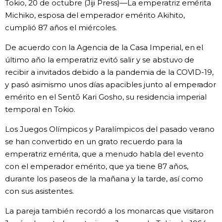
Tokio, 20 de octubre (Jiji Press)—La emperatriz emérita
Vida
Michiko, esposa del emperador emérito Akihito,
cumplió 87 años el miércoles.
Guía de Japón
De acuerdo con la Agencia de la Casa Imperial, en el
último año la emperatriz evitó salir y se abstuvo de
Vídeos e imágenes
recibir a invitados debido a la pandemia de la COVID-19,
y pasó asimismo unos días apacibles junto al emperador
emérito en el Sentō Kari Gosho, su residencia imperial
En profundidad
temporal en Tokio.
Más
Los Juegos Olímpicos y Paralímpicos del pasado verano
se han convertido en un grato recuerdo para la
emperatriz emérita, que a menudo habla del evento
Noticias
official SNS
con el emperador emérito, que ya tiene 87 años,
durante los paseos de la mañana y la tarde, así como
Datos de Japón
con sus asistentes.
La pareja también recordó a los monarcas que visitaron
Fragmentos de Japón