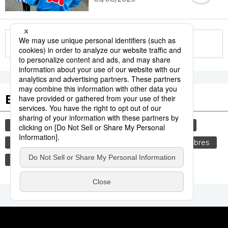
More in this series
Etiquetas destacadas
cultura
vida
gastronomía
sociedad
comida
cortesía
tradiciones
costumbres
política
genkan