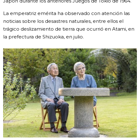
Japón durante los anteriores Juegos de Tokio de 1964.
Gente
La emperatriz emérita ha observado con atención las
noticias sobre los desastres naturales, entre ellos el
trágico deslizamiento de tierra que ocurrió en Atami, en
Blog
la prefectura de Shizuoka, en julio.
Tokio
Avisos