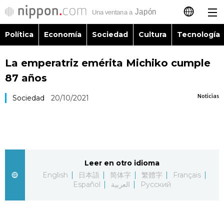
Política
Economía
Sociedad
Cultura
Tecnología
日本語
La emperatriz emérita Michiko cumple
English
87 años
简体字
Política
Noticias
Sociedad
20/10/2021
繁體字
Economía
Français
Sociedad
Leer en otro idioma
العربية
English
日本語
简体字
繁體字
Français
Cultura
Español
العربية
Русский
Русский
Tecnología