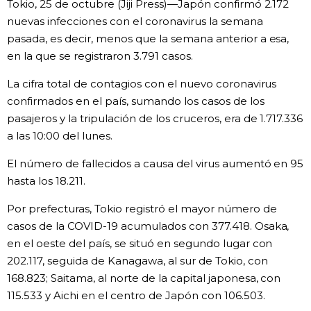
Tokio, 25 de octubre (Jiji Press)—Japón confirmó 2.172
Vida
nuevas infecciones con el coronavirus la semana
pasada, es decir, menos que la semana anterior a esa,
en la que se registraron 3.791 casos.
Guía de Japón
La cifra total de contagios con el nuevo coronavirus
Vídeos e imágenes
confirmados en el país, sumando los casos de los
pasajeros y la tripulación de los cruceros, era de 1.717.336
a las 10:00 del lunes.
En profundidad
El número de fallecidos a causa del virus aumentó en 95
Más
hasta los 18.211.
Por prefecturas, Tokio registró el mayor número de
Noticias
official SNS
casos de la COVID-19 acumulados con 377.418. Osaka,
en el oeste del país, se situó en segundo lugar con
Datos de Japón
202.117, seguida de Kanagawa, al sur de Tokio, con
168.823; Saitama, al norte de la capital japonesa, con
115.533 y Aichi en el centro de Japón con 106.503.
Fragmentos de Japón