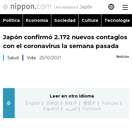
Política
Economía
Sociedad
Cultura
Tecnología
日本語
Japón confirmó 2.172 nuevos contagios
English
con el coronavirus la semana pasada
简体字
Política
Noticias
Salud
Vida
25/10/2021
繁體字
Economía
Français
Sociedad
Leer en otro idioma
العربية
English
日本語
简体字
繁體字
Français
Cultura
Español
العربية
Русский
Русский
Tecnología