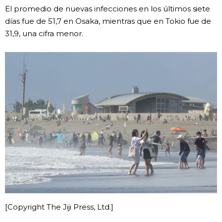
El promedio de nuevas infecciones en los últimos siete
Gente
días fue de 51,7 en Osaka, mientras que en Tokio fue de
31,9, una cifra menor.
Blog
Tokio
Avisos
[Copyright The Jiji Press, Ltd.]