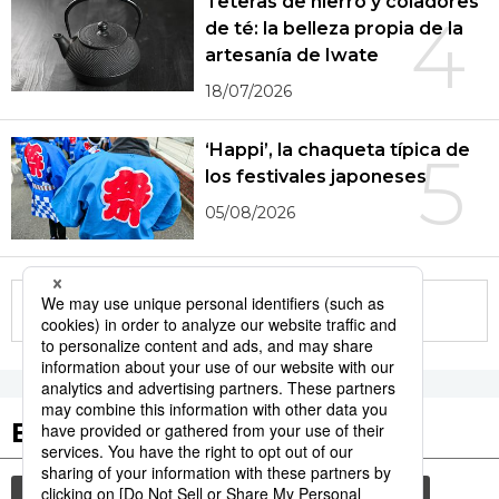
Teteras de hierro y coladores
4
de té: la belleza propia de la
artesanía de Iwate
18/07/2026
‘Happi’, la chaqueta típica de
5
los festivales japoneses
05/08/2026
More in this series
Etiquetas destacadas
cultura
gastronomía
vida
sociedad