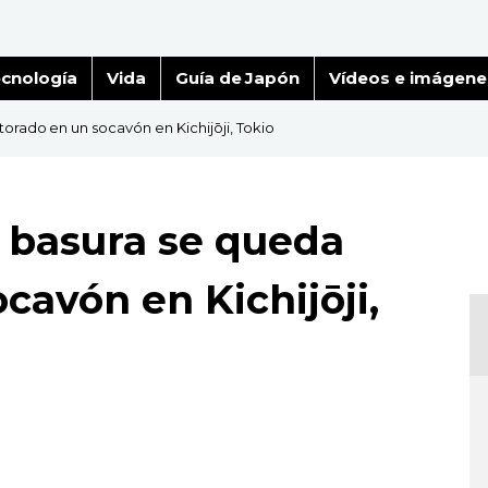
cnología
Vida
Guía de Japón
Vídeos e imágene
orado en un socavón en Kichijōji, Tokio
 basura se queda
cavón en Kichijōji,