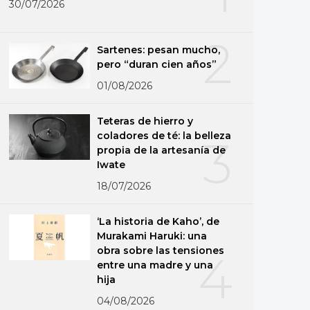
30/07/2026
2
Sartenes: pesan mucho,
pero “duran cien años”
01/08/2026
Teteras de hierro y
coladores de té: la belleza
3
propia de la artesanía de
Iwate
18/07/2026
‘La historia de Kaho’, de
Murakami Haruki: una
obra sobre las tensiones
4
entre una madre y una
hija
04/08/2026