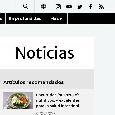
s
En profundidad
Más
日本語
Noticias
English
Datos de Japón
Noticias
简体字
Fragmentos de Japón
繁體字
Gente
Français
Artículos recomendados
Blog
العربية
Encurtidos ‘nukazuke’:
Tokio
Русский
nutritivos, y excelentes
para la salud intestinal
Avisos
31/07/2026