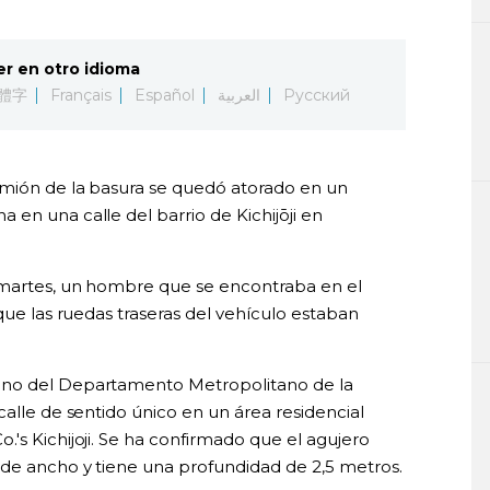
er en otro idioma
體字
Français
Español
العربية
Русский
amión de la basura se quedó atorado en un
en una calle del barrio de Kichijōji en
 martes, un hombre que se encontraba en el
que las ruedas traseras del vehículo estaban
ino del Departamento Metropolitano de la
calle de sentido único en un área residencial
's Kichijoji. Se ha confirmado que el agujero
de ancho y tiene una profundidad de 2,5 metros.