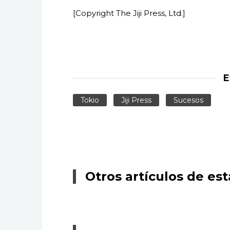
[Copyright The Jiji Press, Ltd.]
E
Tokio
Jiji Press
Sucesos
Otros artículos de est