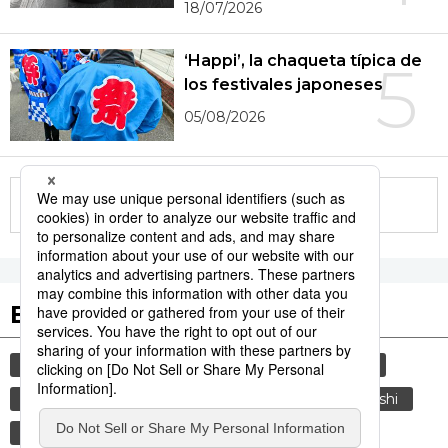
18/07/2026
‘Happi’, la chaqueta típica de
5
los festivales japoneses
05/08/2026
More in this series
Etiquetas destacadas
cultura
gastronomía
vida
sociedad
cortesía
tradiciones
cocina
kappabashi
costumbres
genkan