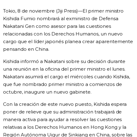
Vida
Tokio, 8 de noviembre (Jiji Press)—El primer ministro
Kishida Fumio nombrará al exministro de Defensa
Nakatani Gen como asesor para las cuestiones
Guía de Japón
relacionadas con los Derechos Humanos, un nuevo
cargo que el líder japonés planea crear aparentemente
Vídeos e imágenes
pensando en China.
En profundidad
Kishida informó a Nakatani sobre su decisión durante
una reunión en la oficina del primer ministro el lunes.
Nakatani asumirá el cargo el miércoles cuando Kishida,
Más
que fue nombrado primer ministro a comienzos de
octubre, inaugure un nuevo gabinete.
Noticias
official SNS
Con la creación de este nuevo puesto, Kishida espera
poner de relieve que su administración trabajará de
Datos de Japón
manera activa para ayudar a resolver las cuestiones
relativas a los Derechos Humanos en Hong Kong y la
Fragmentos de Japón
Región Autónoma Uigur de Sinkiang en China, sobre las