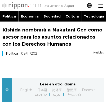
Política
Economía
Sociedad
Cultura
Tecnología
日本語
Kishida nombrará a Nakatani Gen como
English
asesor para los asuntos relacionados
简体字
con los Derechos Humanos
Política
Noticias
Política
08/11/2021
繁體字
Economía
Français
Sociedad
العربية
Leer en otro idioma
Cultura
Русский
English
日本語
简体字
繁體字
Français
Español
العربية
Русский
Tecnología