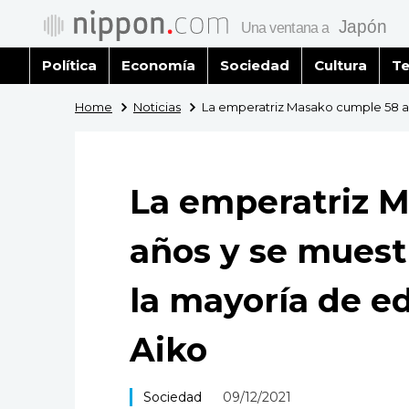
Política
Economía
Sociedad
Cultura
Te
Home
Noticias
La emperatriz Masako cumple 58 añ
La emperatriz 
años y se mues
la mayoría de e
Aiko
Sociedad
09/12/2021