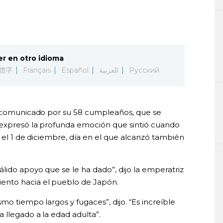
er en otro idioma
體字
Français
Español
العربية
Русский
un comunicado por su 58 cumpleaños, que se
o expresó la profunda emoción que sintió cuando
s el 1 de diciembre, día en el que alcanzó también
lido apoyo que se le ha dado”, dijo la emperatriz
nto hacia el pueblo de Japón.
mo tiempo largos y fugaces”, dijo. “Es increíble
 llegado a la edad adulta”.