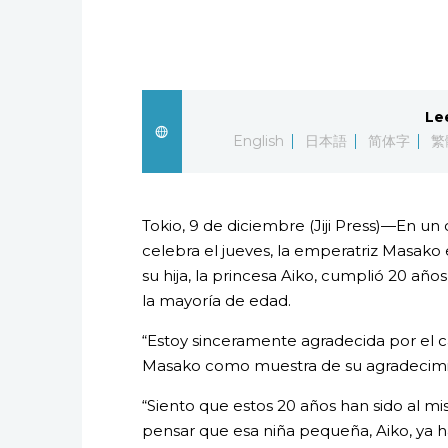
Le
English
日本語
简体字
繁
Tokio, 9 de diciembre (Jiji Press)—En 
celebra el jueves, la emperatriz Masak
su hija, la princesa Aiko, cumplió 20 año
la mayoría de edad.
“Estoy sinceramente agradecida por el cá
Masako como muestra de su agradecimie
“Siento que estos 20 años han sido al mis
pensar que esa niña pequeña, Aiko, ya ha