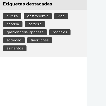
Etiquetas destacadas
cultura
gastronomía
vida
comida
cortesía
gastronomía japonesa
modales
sociedad
tradiciones
alimentos