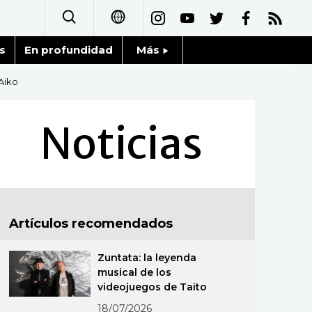
s
En profundidad
Más
日本語
Noticias
Aiko
English
Datos de Japón
Noticias
简体字
Fragmentos de Japón
繁體字
Gente
Français
Artículos recomendados
Blog
العربية
Zuntata: la leyenda
Tokio
Русский
musical de los
videojuegos de Taito
Avisos
18/07/2026