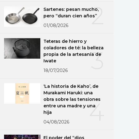
2
Sartenes: pesan mucho,
pero “duran cien años”
01/08/2026
Teteras de hierro y
coladores de té: la belleza
3
propia de la artesanía de
Iwate
18/07/2026
‘La historia de Kaho’, de
Murakami Haruki: una
obra sobre las tensiones
4
entre una madre y una
hija
04/08/2026
El poder del “dios