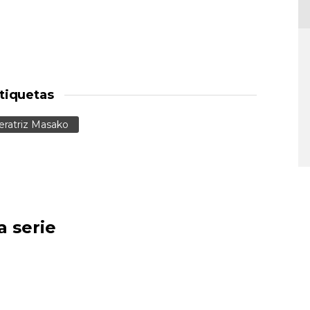
tiquetas
ratriz Masako
a serie