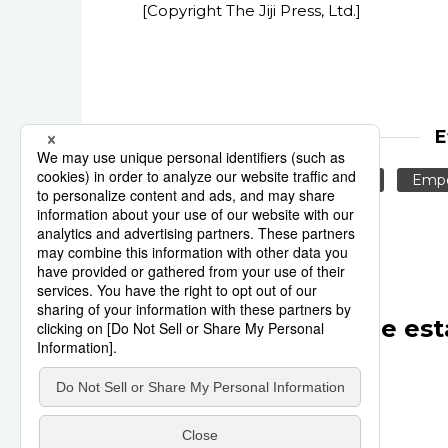
[Copyright The Jiji Press, Ltd.]
E
Familia Imperial
Jiji Press
Empe
Otros artículos de est