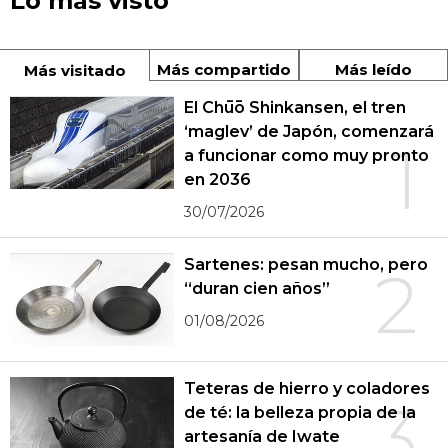
Lo más visto
Más compartido
Más leído
Más visitado
El Chūō Shinkansen, el tren
‘maglev’ de Japón, comenzará
1
a funcionar como muy pronto
en 2036
30/07/2026
Sartenes: pesan mucho, pero
2
“duran cien años”
01/08/2026
Teteras de hierro y coladores
3
de té: la belleza propia de la
artesanía de Iwate