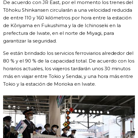
De acuerdo con JR East, por el momento los trenes del
Tōhoku Shinkansen circularán a una velocidad reducida
Gente
de entre 110 y 160 kilómetros por hora entre la estación
de Kōriyama en Fukushima y la de Ichinoseki en la
Blog
prefectura de Iwate, en el norte de Miyagi, para
garantizar la seguridad.
Tokio
Se están brindado los servicios ferroviarios alrededor del
80 % y el 90 % de la capacidad total. De acuerdo con los
Avisos
horarios actuales, los viajeros tardarán unos 30 minutos
más en viajar entre Tokio y Sendai, y una hora más entre
Tokio y la estación de Morioka en Iwate.