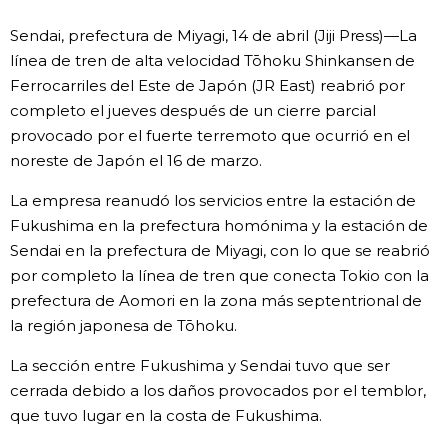
Vida
Sendai, prefectura de Miyagi, 14 de abril (Jiji Press)—La
línea de tren de alta velocidad Tōhoku Shinkansen de
Ferrocarriles del Este de Japón (JR East) reabrió por
Guía de Japón
completo el jueves después de un cierre parcial
provocado por el fuerte terremoto que ocurrió en el
Vídeos e imágenes
noreste de Japón el 16 de marzo.
En profundidad
La empresa reanudó los servicios entre la estación de
Fukushima en la prefectura homónima y la estación de
Sendai en la prefectura de Miyagi, con lo que se reabrió
Más
por completo la línea de tren que conecta Tokio con la
prefectura de Aomori en la zona más septentrional de
Noticias
official SNS
la región japonesa de Tōhoku.
La sección entre Fukushima y Sendai tuvo que ser
Datos de Japón
cerrada debido a los daños provocados por el temblor,
que tuvo lugar en la costa de Fukushima.
Fragmentos de Japón