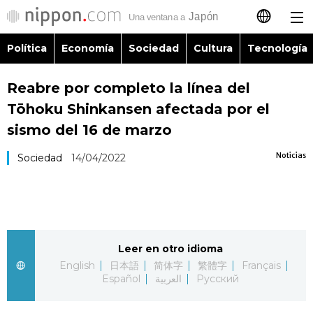
Política
Economía
Sociedad
Cultura
Tecnología
日本語
Reabre por completo la línea del
English
Tōhoku Shinkansen afectada por el
简体字
sismo del 16 de marzo
Política
Noticias
Sociedad
14/04/2022
繁體字
Economía
Français
Sociedad
العربية
Leer en otro idioma
Cultura
Русский
English
日本語
简体字
繁體字
Français
Español
العربية
Русский
Tecnología