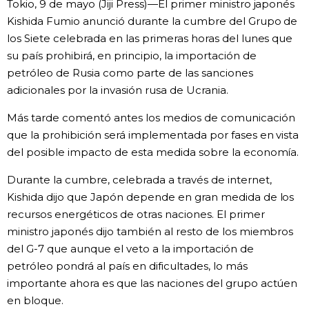
Tokio, 9 de mayo (Jiji Press)—El primer ministro japonés
Vida
Kishida Fumio anunció durante la cumbre del Grupo de
los Siete celebrada en las primeras horas del lunes que
su país prohibirá, en principio, la importación de
Guía de Japón
petróleo de Rusia como parte de las sanciones
adicionales por la invasión rusa de Ucrania.
Vídeos e imágenes
Más tarde comentó antes los medios de comunicación
que la prohibición será implementada por fases en vista
En profundidad
del posible impacto de esta medida sobre la economía.
Más
Durante la cumbre, celebrada a través de internet,
Kishida dijo que Japón depende en gran medida de los
recursos energéticos de otras naciones. El primer
Noticias
official SNS
ministro japonés dijo también al resto de los miembros
del G-7 que aunque el veto a la importación de
Datos de Japón
petróleo pondrá al país en dificultades, lo más
importante ahora es que las naciones del grupo actúen
Fragmentos de Japón
en bloque.