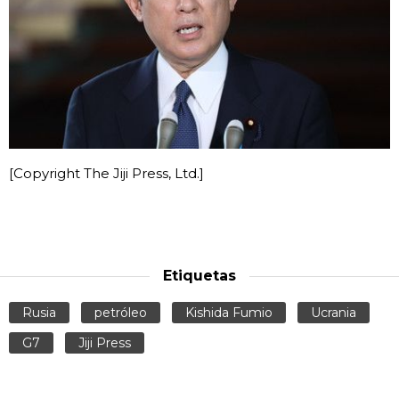
[Copyright The Jiji Press, Ltd.]
Etiquetas
Rusia
petróleo
Kishida Fumio
Ucrania
G7
Jiji Press