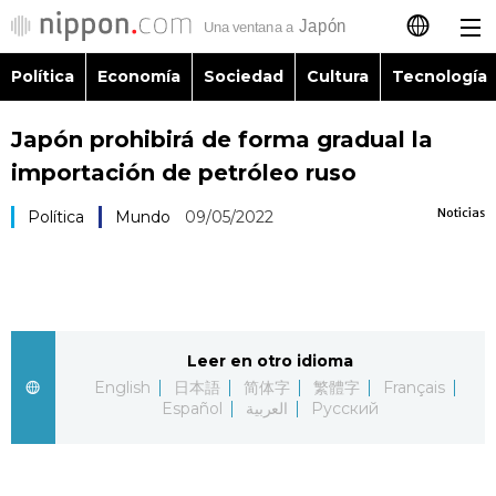
Política
Economía
Sociedad
Cultura
Tecnología
日本語
Japón prohibirá de forma gradual la
English
importación de petróleo ruso
简体字
Política
Noticias
Política
Mundo
09/05/2022
繁體字
Economía
Français
Sociedad
Leer en otro idioma
العربية
English
日本語
简体字
繁體字
Français
Cultura
Español
العربية
Русский
Русский
Tecnología