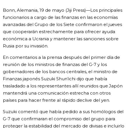
Vida
Bonn, Alemania, 19 de mayo (Jiji Press)—Los principales
funcionarios a cargo de las finanzas en las economías
avanzadas del Grupo de los Siete confirmaron el jueves
Guía de Japón
que cooperarán estrechamente para ofrecer ayuda
económica a Ucrania y mantener las sanciones sobre
Vídeos e imágenes
Rusia por su invasión.
En profundidad
En comentarios a la prensa después del primer día de
reunión de los ministros de finanzas del G-7 y los
gobernadores de los bancos centrales, el ministro de
Más
Finanzas japonés Suzuki Shun’ichi dijo que había
trasladado a los representantes allí reunidos que Japón
Noticias
official SNS
mantendrá una comunicación estrecha con otros
países para hacer frente al rápido declive del yen.
Datos de Japón
Suzuki comentó que había pedido a sus homólogos del
G-7 que confirmaran el compromiso del grupo para
Fragmentos de Japón
proteger la estabilidad del mercado de divisas e incluirlo