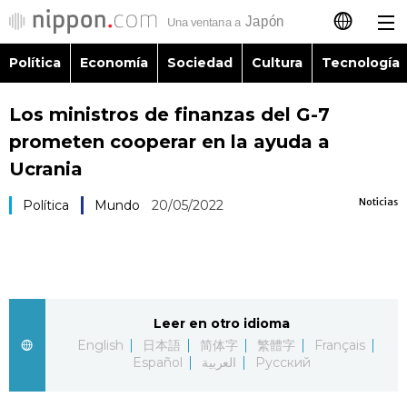
Política
Economía
Sociedad
Cultura
Tecnología
日本語
Los ministros de finanzas del G-7
English
prometen cooperar en la ayuda a
简体字
Ucrania
Política
Noticias
Política
Mundo
20/05/2022
繁體字
Economía
Français
Sociedad
العربية
Leer en otro idioma
Cultura
Русский
English
日本語
简体字
繁體字
Français
Español
العربية
Русский
Tecnología