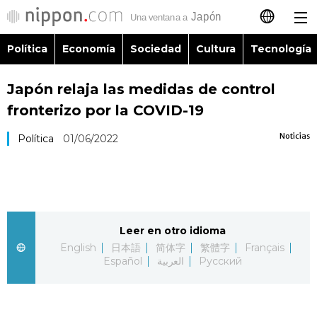
Política
Economía
Sociedad
Cultura
Tecnología
日本語
Japón relaja las medidas de control
English
fronterizo por la COVID-19
简体字
Política
Noticias
Política
01/06/2022
繁體字
Economía
Français
Sociedad
Leer en otro idioma
العربية
English
日本語
简体字
繁體字
Français
Cultura
Español
العربية
Русский
Русский
Tecnología