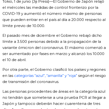
Tokio, 1 de junio (Jiji Press)—El Gobierno de Japón relajó
Vida
el miércoles las medidas de control fronterizo por la
COVID-19 y aumentó el número máximo de personas
que pueden entrar en el país al día a 20.000 respecto al
Guía de Japón
límite previo de 10.000.
Vídeos e imágenes
El pasado mes de diciembre el Gobierno rebajó dicho
límite a 3.500 personas debido a la propagación de la
variante ómicron del coronavirus. El máximo comenzó a
En profundidad
ser aumentado por fases en marzo y alcanzó los 10.000
el 10 de abril.
Más
Por otra parte, el Gobierno clasificó los países y regiones
en las
categorías “azul”, “amarilla” y “roja”
según el riesgo
Noticias
official SNS
de transmisión del coronavirus.
Datos de Japón
Las personas procedentes de áreas en la categoría azul
no tendrán que someterse a una prueba PCR al llegar a
Japón y tampoco deberán hacer cuarentena de tres
Fragmentos de Japón