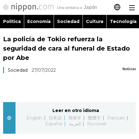
Política
Economía
Sociedad
Cultura
Tecnología
日本語
La policía de Tokio refuerza la
English
seguridad de cara al funeral de Estado
简体字
por Abe
Política
Noticias
Sociedad
27/07/2022
繁體字
Economía
Français
Sociedad
العربية
Leer en otro idioma
Cultura
Русский
English
日本語
简体字
繁體字
Français
Español
العربية
Русский
Tecnología