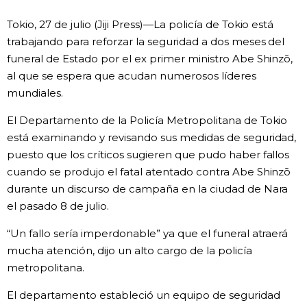
Vida
Tokio, 27 de julio (Jiji Press)—La policía de Tokio está
trabajando para reforzar la seguridad a dos meses del
funeral de Estado por el ex primer ministro Abe Shinzō,
Guía de Japón
al que se espera que acudan numerosos líderes
mundiales.
Vídeos e imágenes
El Departamento de la Policía Metropolitana de Tokio
En profundidad
está examinando y revisando sus medidas de seguridad,
puesto que los críticos sugieren que pudo haber fallos
cuando se produjo el fatal atentado contra Abe Shinzō
Más
durante un discurso de campaña en la ciudad de Nara
el pasado 8 de julio.
Noticias
official SNS
“Un fallo sería imperdonable” ya que el funeral atraerá
mucha atención, dijo un alto cargo de la policía
Datos de Japón
metropolitana.
Fragmentos de Japón
El departamento estableció un equipo de seguridad